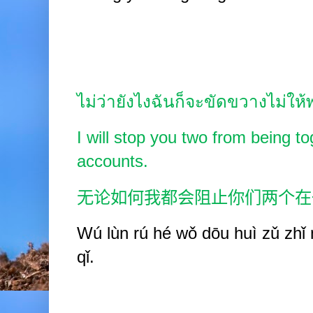
ไม่ว่ายังไงฉันก็จะขัดขวางไม่ให้
I will stop you two from being t
accounts.
无论如何我都会阻止你们两个在
Wú lùn rú hé wǒ d
ō
u huì zǔ zhǐ 
qǐ.