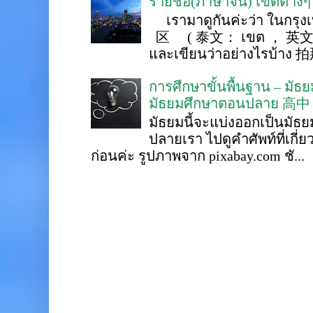
รายชื่อ(ภาษาจีน) เขตต่าง
เรามาดูกันค่ะว่า ในกรุงเ
区 ( 泰文： เขต ， 英文 ： 
และเขียนว่าอย่างไรบ้าง 
การศึกษาขั้นพื้นฐาน – ม
มัธยมศึกษาตอนปลาย 高中
มัธยมนี้จะแบ่งออกเป็นมั
ปลายเรา ไปดูคำศัพท์ที่เกี่
ก่อนค่ะ รูปภาพจาก pixabay.com ชั...