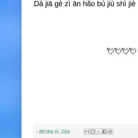
Dà jiā gè zì ān hǎo b
ú
jiù shì ji
💘💘💘💘
-
ตุลาคม 16, 2564