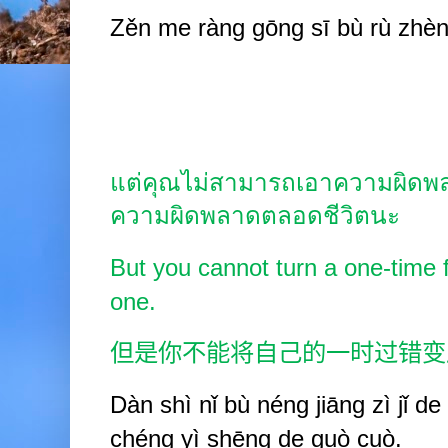
Zěn me ràng gōng sī bù rù zhèn
แต่คุณไม่สามารถเอาความผิดพลา
ความผิดพลาดตลอดชีวิตนะ
But you cannot turn a one-time fa
one.
但是你不能将自己的一时过错变
Dàn shì nǐ bù néng jiāng zì jǐ de
chéng y
ì
shēng de guò cuò.