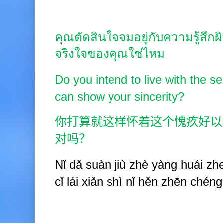
คุณตัดสินใจจมอยู่กับความรู้สึกผ
จริงใจของคุณใช่ไหม
Do you intend to live with the sen
can show your sincerity?
你打算就这样怀着这个愧疚好以
对吗？
Nǐ dǎ suàn jiù zhè yàng huái zh
cǐ lái xiǎn shì nǐ hěn zhēn chén