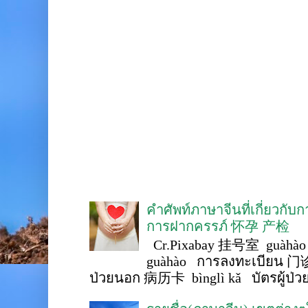
คำศัพท์ภาษาจีนที่เกี่ยวกับ
การฝากครรภ์ 怀孕 产检
Cr.Pixabay 挂号室 guàhào
guàhào การลงทะเบียน 门诊
ป่วยนอก 病历卡 bìnglì kǎ บัตรผู้ป่วย 