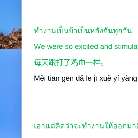
ทำงานเป็นบ้าเป็นหลังกันทุกวัน
We were so excited and stimula
每天跟打了鸡血一样。
Měi tiān gēn dǎ le jī xu
ě
y
í
yàng
เอาแต่คิดว่าจะทำงานให้ออกมาด