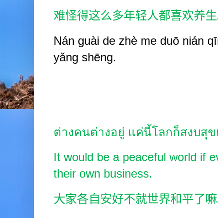
难怪得这么多年轻人都喜欢养生
Nán guài de zhè me duō nián qī
yǎng shēng.
ต่างคนต่างอยู่ แค่นี้โลกก็สงบสุ
It would be a peaceful world if 
their own business.
大家各自安好不就世界和平了嘛