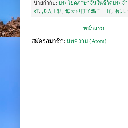
ป้ายกำกับ:
ประโยคภาษาจีนในชีวิตประจำ
好
,
步入正轨
,
每天跟打了鸡血一样
,
磨叽
,
หน้าแรก
สมัครสมาชิก:
บทความ (Atom)