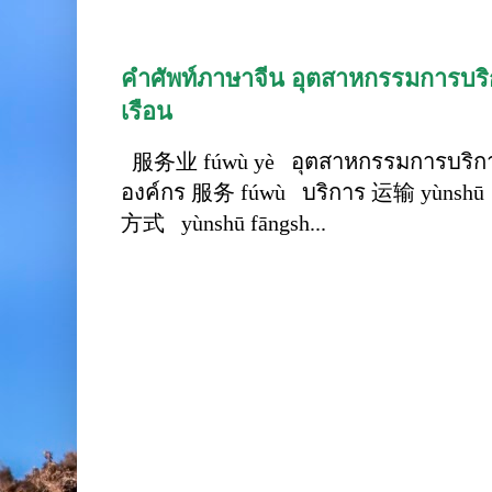
คำศัพท์ภาษาจีน อุตสาหกรรมการบริก
เรือน
服务业 fúwù yè อุตสาหกรรมการบริการ
องค์กร 服务 fúwù บริการ 运输 yùnshū 
方式 yùnshū fāngsh...