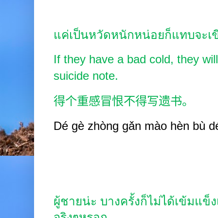
แค่เป็นหวัดหนักหน่อยก็แทบจะเ
If they have a bad cold, they will
suicide note.
得个重感冒恨不得写遗书。
Dé gè zhòng gǎn mào hèn b
ù
dé
ผู้ชายน่ะ บางครั้งก็ไม่ได้เข้มแข
จริงๆหรอก