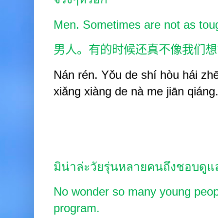
Men. Sometimes are not as tou
男人。有的时候还真不像我们想
Nán rén. Yǒu de shí hòu hái zh
xiǎng xiàng de nà me jiān qiáng
มิน่าล่ะวัยรุ่นหลายคนถึงชอบดู
No wonder so many young people
program.