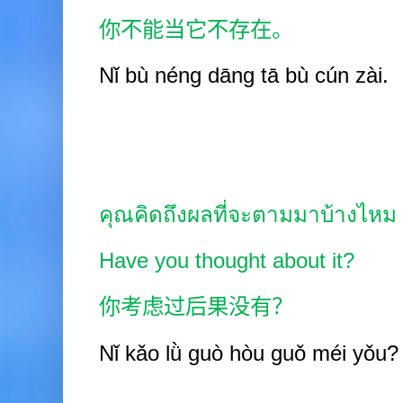
你不能当它不存在。
Nǐ bù néng dāng tā bù cún zài.
คุณคิดถึงผลที่จะตามมาบ้างไหม
Have you thought about it?
你考虑过后果没有？
Nǐ kǎo lǜ guò hòu guǒ méi yǒu?