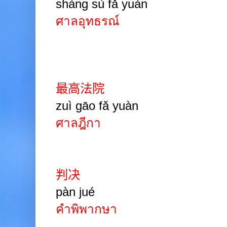
shàng sù fǎ yuàn
ศาลอุทธรณ์
最高法院
zuì gāo fǎ yuàn
ศาลฎีกา
判决
pàn
jué
คำพิพากษา