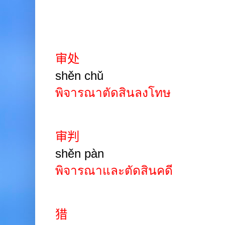
审处
shěn chǔ
พิจารณาตัดสินลงโทษ
审判
shěn pàn
พิจารณาและตัดสินคดี
猎