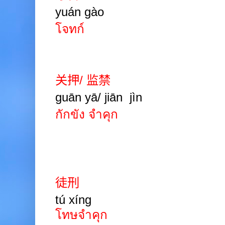
yuán gào
โจทก์
关押
/
监禁
guān yā/ jiān
jìn
กักขัง จำคุก
徒刑
tú
xíng
โทษจำคุก