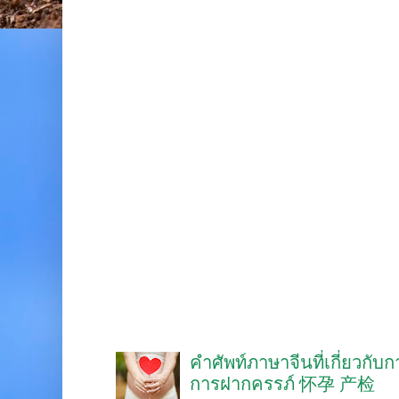
คำศัพท์ภาษาจีนที่เกี่ยวกับ
การฝากครรภ์ 怀孕 产检