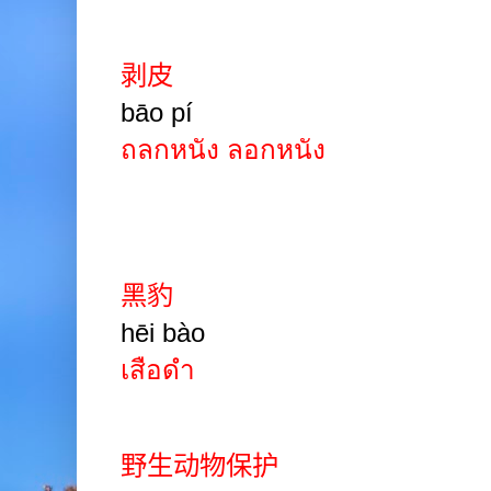
剥皮
bāo
pí
ถลกหนัง ลอกหนัง
黑豹
hēi bào
เสือดำ
野生动物保护