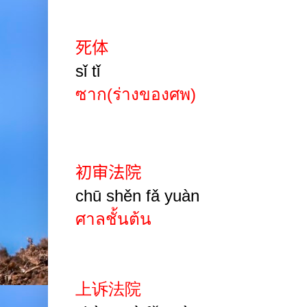
死体
sǐ tǐ
ซาก(ร่างของศพ)
初审法院
chū shěn fǎ yuàn
ศาลชั้นต้น
上诉法院