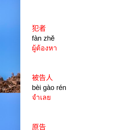
犯者
fàn zhě
ผู้ต้องหา
被告人
bèi gào rén
จำเลย
原告