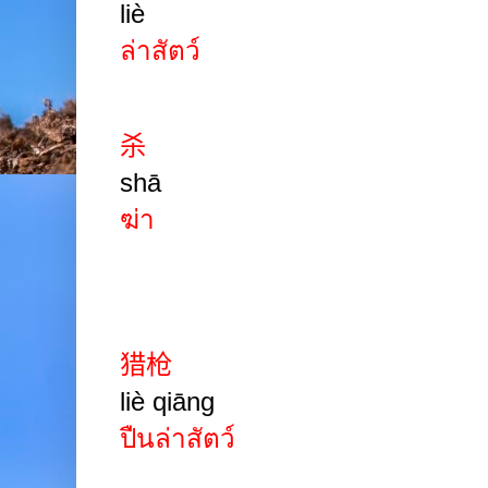
liè
ล่าสัตว์
杀
shā
ฆ่า
猎枪
liè qiāng
ปืนล่าสัตว์