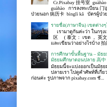
Cr.Pixabay 挂号室 guàhào
guàhào การลงทะเบียน 门诊
ป่วยนอก 病历卡 bìnglì kǎ บัตรผู้ป่วย 
รายชื่อ(ภาษาจีน) เขตต่าง
เรามาดูกันค่ะว่า ในกรุงเ
区 ( 泰文： เขต ， 英文 ： 
และเขียนว่าอย่างไรบ้าง 
การศึกษาขั้นพื้นฐาน – ม
มัธยมศึกษาตอนปลาย 高中
มัธยมนี้จะแบ่งออกเป็นมั
ปลายเรา ไปดูคำศัพท์ที่เกี่
ก่อนค่ะ รูปภาพจาก pixabay.com ชั...