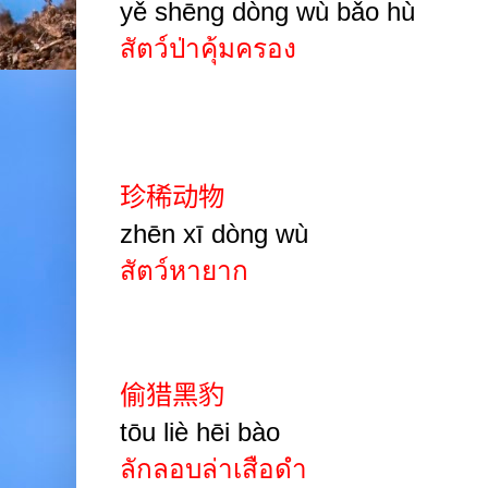
yě shēng dòng wù bǎo hù
สัตว์ป่าคุ้มครอง
珍稀动物
zhēn xī dòng wù
สัตว์หายาก
偷猎黑豹
tōu liè hēi bào
ลักลอบล่าเสือดำ