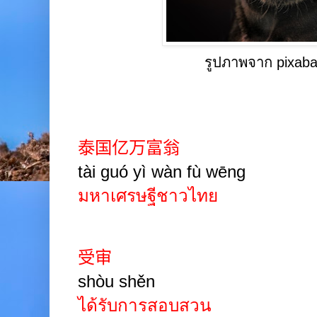
รูปภาพจาก pixab
泰国亿万富翁
tài guó yì wàn fù
wēng
มหาเศรษฐีชาวไทย
受审
shòu
shěn
ได้รับการสอบสวน