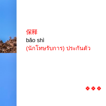
保释
bǎo shì
(นักโทษรับการ) ประกันตัว
🍀🍀🍀