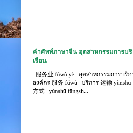
คำศัพท์ภาษาจีน อุตสาหกรรมการบริก
เรือน
服务业 fúwù yè อุตสาหกรรมการบริการ
องค์กร 服务 fúwù บริการ 运输 yùnshū 
方式 yùnshū fāngsh...