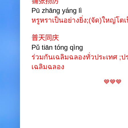
铺张扬厉
Pū zhāng yáng lì
หรูหราเป็นอย่างยิ่ง
;
(จัด)ใหญ่โตเป
普天同庆
Pǔ tiān tóng qìng
ร่วมกันเฉลิมฉลองทั่วประเทศ
;
ป
เฉลิมฉลอง
💙💙💙