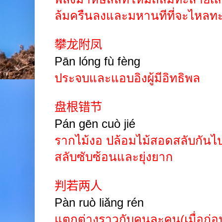
ล้มครืนลงและมหานทีที่จะไหลทะ
攀龙附凤
Pān
lóng
fù
fèng
ประจบและแอบอิงผู้มีอิทธิพล
盘根错节
Pán
gēn
cuò
jié
รากไม้งอ ปล้อมไม้สอดสลับกันไป
สลับซับซ้อนและยุ่งยาก
判若两人
Pàn ruò liǎng rén
แตกต่างราวกับคนละคน(เมื่อก่อน