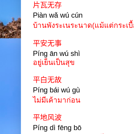
片瓦无存
Piàn wǎ wú cún
บ้านพังระเนระนาด(แม้แต่กระเบื้อ
平安无事
Píng
ān wú shì
อยู่เย็นเป็นสุข
平白无故
Píng
bái wú
gù
ไม่มีเค้ามาก่อน
平地风波
Píng
dì fēng
bō