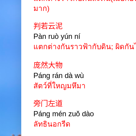
มาก)
判若云泥
Pàn ruò yún ní
แตกต่างกันราวฟ้ากับดิน
;
ผิดกัน
庞然大物
Páng rán dà wù
สัตว์ที่ใหญมหึมา
旁门左道
Páng
mén
zuǒ
dào
ลัทธินอกรีด