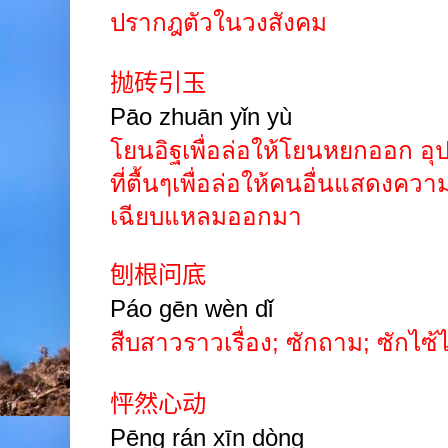
ปรากฎตัวในวงสังคม
抛砖引玉
Pāo
zhuān
yǐn
yù
โยนอิฐเพื่อล่อให้โยนหยกออก อุ
ที่ตื้นๆเพื่อล่อให้คนอื่นแสดงความ
เฉียบแหลมออกมา
刨根问底
Páo gēn wèn dǐ
สืบสาวราวเรื่อง
;
ซักถาม
;
ซักไซ้ไ
怦然心动
Pēng rán xīn
dòng