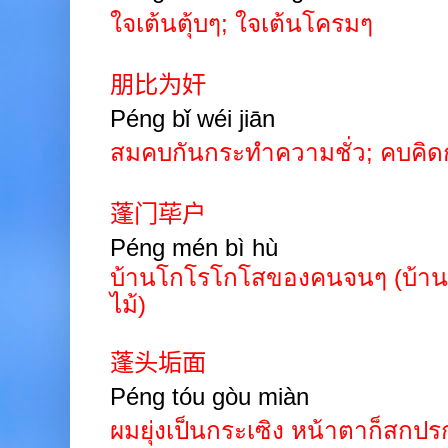
ใจเต้นตุ้บๆ
;
ใจเต้นโครมๆ
朋比为奸
Péng bǐ wéi jiān
สมคบกันกระทำความชั่ว
;
คบคิด
蓬门荜户
Péng mén bì hù
บ้านโกโรโกโสของคนจนๆ (บ้านที
ไม้)
蓬头垢面
Péng
tóu
gòu
miàn
ผมยุ่งเป็นกระเซิง หน้าตาก็สก