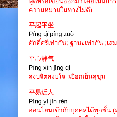
พูดหรือเขียนออกมาโดยไม่มีการแ
ความหมายในทางไม่ดี)
平起平坐
Píng
qǐ
píng
zuò
ศักดิ์ศรีเท่ากัน
;
ฐานะเท่ากัน
;
เส
平心静气
Píng
xīn
jìng
qì
สงบจิตสงบใจ
;
เยือกเย็นสุขุม
平易近人
Píng
yì
jìn
rén
อ่อนโยนเข้ากับบุคคลได้ทุกชั้น