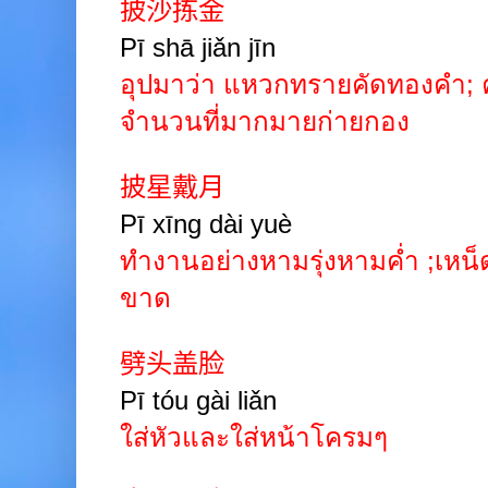
披沙拣金
Pī
shā jiǎn jīn
อุปมาว่า แหวกทรายคัดทองคำ
;
ค
จำนวนที่มากมายก่ายกอง
披星戴月
Pī
xīng
dài
yuè
ทำงานอย่างหามรุ่งหามค่ำ
;
เหน็
ขาด
劈头盖脸
Pī
tóu
gài
liǎn
ใส่หัวและใส่หน้าโครมๆ