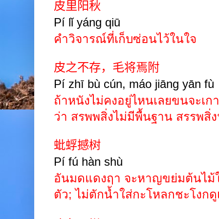
皮里阳秋
Pí lǐ yáng qiū
คำวิจารณ์ที่เก็บซ่อนไว้ในใจ
皮之不存，毛将焉附
Pí zhī bù cún, máo jiāng yān fù
ถ้าหนังไม่คงอยู่ไหนเลยขนจะเกา
ว่า สรพพสิ่งไม่มีพื้นฐาน สรรพสิ่ง
蚍蜉撼树
Pí
fú hàn shù
อันมดแดงฤา จะหาญขย่มต้นไม้ให
ตัว
;
ไม่ตักน้ำใส่กะโหลกชะโงกด