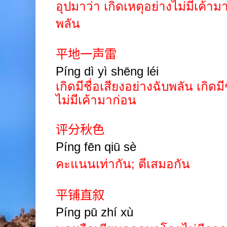
อุปมาว่า เกิดเหตุอย่างไม่มีเค้า
พลัน
平地一声雷
Píng dì yì shēng léi
เกิดมีชื่อเสียงอย่างฉับพลัน เกิดมี
ไม่มีเค้ามาก่อน
评分秋色
Píng
fēn qiū
sè
คะแนนเท่ากัน
;
ตีเสมอกัน
平铺直叙
Píng
pū
zhí
xù