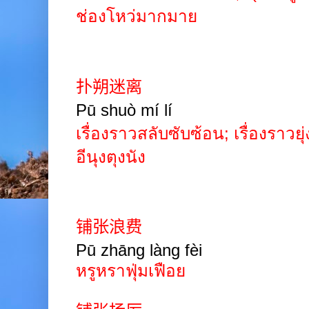
ช่องโหว่มากมาย
扑朔迷离
Pū
shuò
mí
lí
เรื่องราวสลับซับซ้อน
;
เรื่องราวยุ
อีนุงตุงนัง
铺张浪费
Pū zhāng làng fèi
หรูหราฟุ่มเฟือย