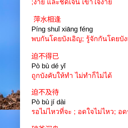
;
ง่าย
และชัดเจน เข้าใจง่าย
萍水相逢
Píng
shuǐ
xiāng
féng
พบกันโดยบังเอิญ
;
รู้จักกันโดยบัง
迫不得已
Pò
bù
dé
yǐ
ถูกบังคับให้ทำ ไม่ทำก็ไม่ได้
迫不及待
Pò bù jí dài
รอไม่ไหวที่จะ
;
อดใจไม่ไหว
;
อด