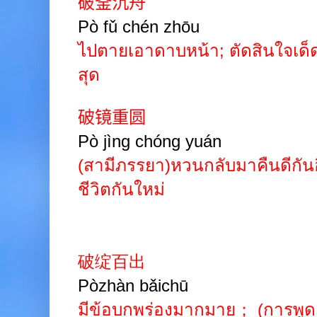
破釜沉舟
Pò
fǔ
chén
zhōu
ไปตายเอาดาบหน้า
;
ตัดสินใจเด็ดข
สุด
破镜重圆
Pò
jìng
chóng
yuán
(สามีภรรยา)หวนกลับมาคืนดีกัน
ชีวิตกันใหม่
破绽百出
Pòzhàn bǎichū
มีข้อบกพร่องมากมาย； (การพูด 