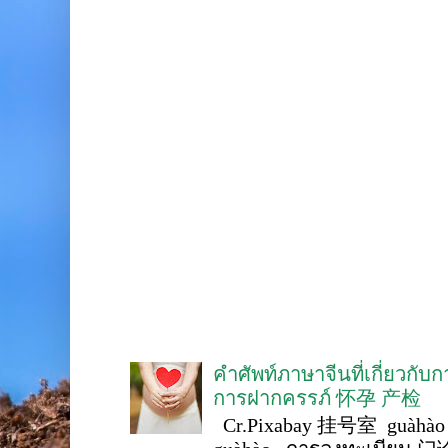
คำศัพท์ภาษาจีนที่เกี่ยวกับ
การฝากครรภ์ 怀孕 产检
Cr.Pixabay 挂号室 guàhào