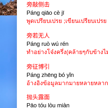
旁敲侧击
Páng
qiāo
cè
jī
พูดเปรียบเปรย
;
เขียนเปรียบเปร
旁若无人
Páng
ruò
wú
rén
ทำอย่างโจ๋งครึ่ง(คล้ายๆกับข้างไ
旁征博引
Páng
zhēng
bó
yǐn
อ้างอิงข้อมูลมากมายหลายหลา
抛头露面
Pāo tóu lòu miàn