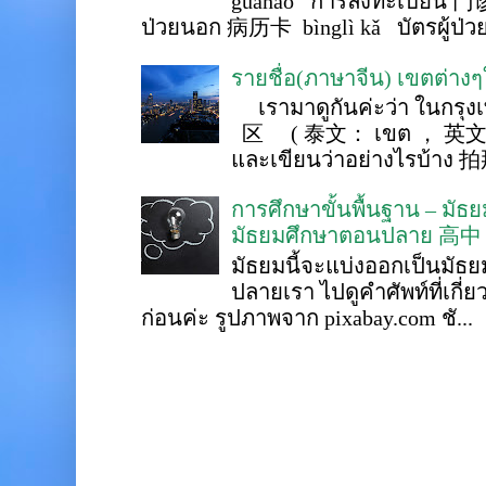
guàhào การลงทะเบียน 门诊
ป่วยนอก 病历卡 bìnglì kǎ บัตรผู้ป่วย 
รายชื่อ(ภาษาจีน) เขตต่าง
เรามาดูกันค่ะว่า ในกรุงเ
区 ( 泰文： เขต ， 英文 ： 
และเขียนว่าอย่างไรบ้าง 
การศึกษาขั้นพื้นฐาน – ม
มัธยมศึกษาตอนปลาย 高中
มัธยมนี้จะแบ่งออกเป็นมั
ปลายเรา ไปดูคำศัพท์ที่เกี่
ก่อนค่ะ รูปภาพจาก pixabay.com ชั...