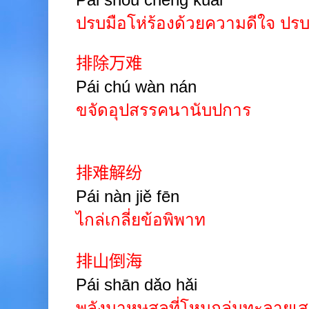
ปรบมือโห่ร้องด้วยความดีใจ ปรบ
排除万难
Pái
chú wàn
nán
ขจัดอุปสรรคนานับปการ
排难解纷
Pái nàn jiě fēn
ไกล่เกลี่ยข้อพิพาท
排山倒海
Pái
shān
dǎo
hǎi
พลังมาหษสลที่โหมถล่มทะลายเสม