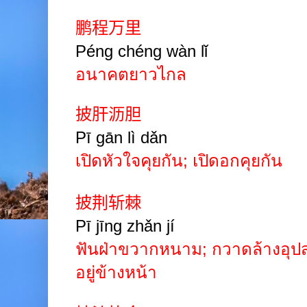
鹏程万里
Péng chéng wàn
lǐ
อนาคตยาวไกล
披肝沥胆
Pī
gān
lì
dǎn
เปิดหัวใจคุยกัน
;
เปิดอกคุยกัน
披荆斩棘
Pī jīng zhǎn jí
ฟันฝ่าขวากหนาม
;
กวาดล้างอุปส
อยู่ข้างหน้า