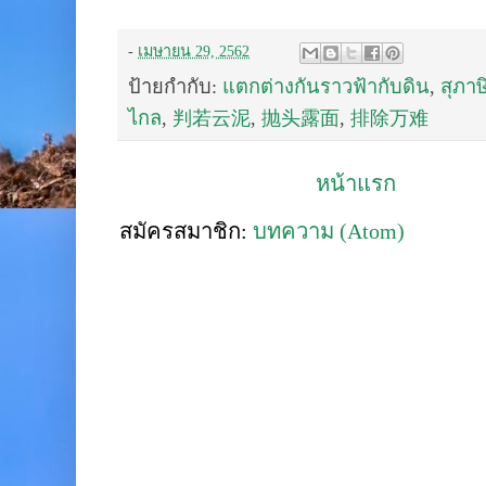
-
เมษายน 29, 2562
ป้ายกำกับ:
แตกต่างกันราวฟ้ากับดิน
,
สุภาษ
ไกล
,
判若云泥
,
抛头露面
,
排除万难
หน้าแรก
สมัครสมาชิก:
บทความ (Atom)