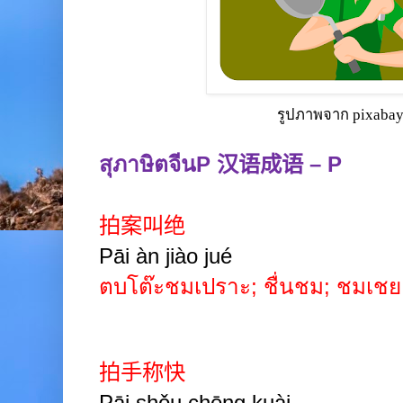
รูปภาพจาก pixaba
สุภาษิตจีน
P
汉语成语
– P
拍案叫绝
Pāi àn jiào jué
ตบโต๊ะชมเปราะ
;
ชื่นชม
;
ชมเชย
拍手称快
Pāi
shǒu chēng
kuài