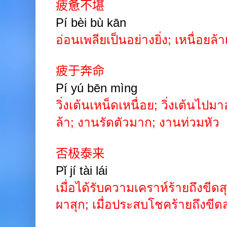
疲惫不堪
Pí
bèi bù
kān
อ่อนเพลียเป็นอย่างยิ่ง
;
เหนื่อยล้าเ
疲于奔命
Pí
yú
bēn
mìng
วิ่งเต้นเหน็ดเหนื่อย
;
วิ่งเต้นไปมาอ
ล้า
;
งานรัดตัวมาก
;
งานท่วมหัว
否极泰来
Pǐ
jí
tài
lái
เมื่อได้รับความเคราห์ร้ายถึงขีด
ผาสุก
;
เมื่อประสบโชคร้ายถึงขีด