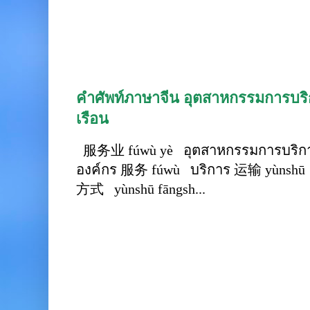
คำศัพท์ภาษาจีน อุตสาหกรรมการบริก
เรือน
服务业 fúwù yè อุตสาหกรรมการบริการ
องค์กร 服务 fúwù บริการ 运输 yùnshū 
方式 yùnshū fāngsh...