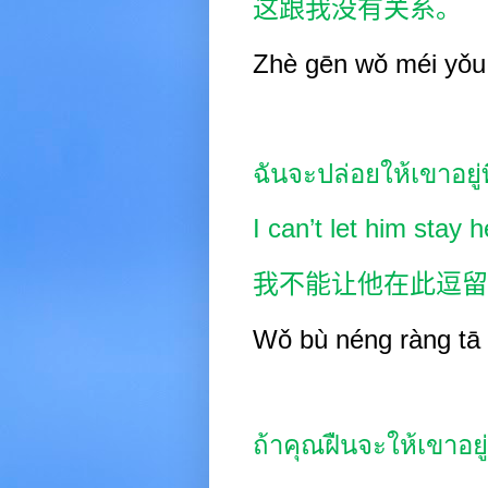
这跟我没有关系。
Zhè gēn wǒ méi yǒu 
ฉันจะปล่อยให้เขาอยู่ที่
I can’t let him stay h
我不能让他在此逗留
Wǒ bù néng ràng tā z
ถ้าคุณฝืนจะให้เขาอยู