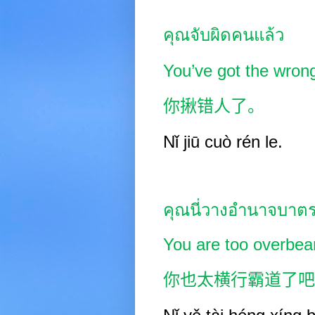
คุณจับผิดคนแล้ว
You’ve got the wron
你揪错人了。
Nǐ jiū cuò rén le.
คุณนี่วางอำนาจบาตร
You are too overbear
你也太横行霸道了吧