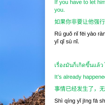
If you have to let hi
you.
如果你非要让他强行
Rú guǒ nǐ fēi yào ràn
yǐ qǐ sù nǐ.
เรื่องมันก็เกิดขึ้นแล้
It’s already happene
事情已经发生了，无
Shì qíng yǐ jīng fā s