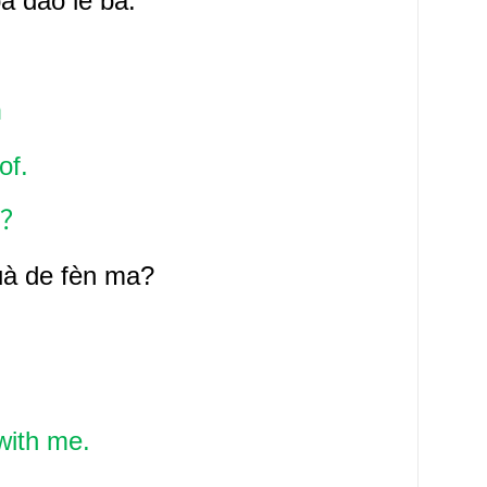
bà dào le ba.
อ
of.
？
uà de fèn ma?
 with me.