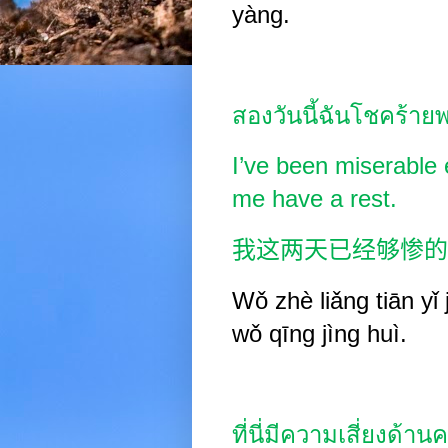
yàng.
สองวันนี้ฉันโชคร้ายพ
I’ve been miserable
me have a rest.
我这两天已经够惨的
Wǒ zhè liǎng tiān yǐ
wǒ qīng jìng huì.
ที่นี่มีความเสี่ยงด้