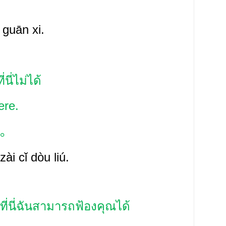
guān xi.
นี่ไม่ได้
ere.
。
ài cǐ dòu liú.
่ที่นี่ฉันสามารถฟ้องคุณได้