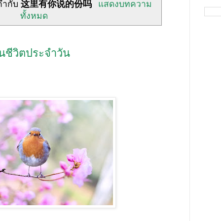
กำกับ
这里有你说的份吗
แสดงบทความ
ทั้งหมด
นชีวิตประจำวัน