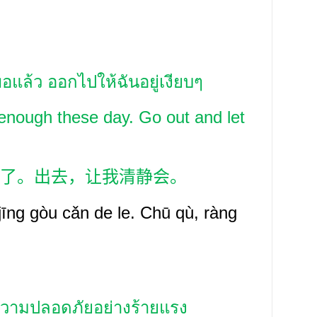
อแล้ว ออกไปให้ฉันอยู่เงียบๆ
 enough these day. Go out and let
了。出去，让我清静会。
 jīng gòu cǎn de le. Chū qù, ràng
านความปลอดภัยอย่างร้ายแรง