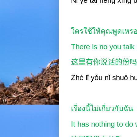
Nǐ yě tài héng xíng 
ใครใช้ให้คุณพูดเหร
There is no you talk 
这里有你说话的份吗
Zhè l
ǐ
yǒu nǐ shuō h
เรื่องนี้ไม่เกี่ยวกับฉัน
It has nothing to do