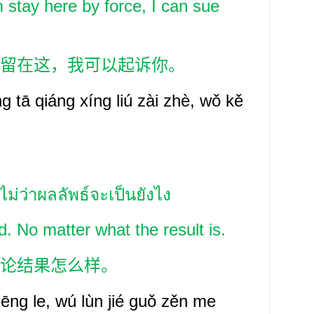
m stay here by force, I can sue
留在这，我可以起诉你。
g tā qiáng xíng liú zài zhè, wǒ kě
ว ไม่ว่าผลลัพธ์จะเป็นยังไง
d. No matter what the result is.
论结果怎么样。
hēng le, wú lùn jié guǒ zěn me