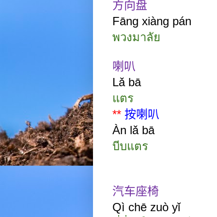
方向盘
Fāng
xiàng
pán
พวงมาลัย
喇叭
Lǎ
bā
แตร
**
按喇叭
Àn lǎ bā
บีบแตร
汽车座椅
Qì
chē zuò yǐ