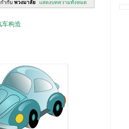
ยกำกับ
พวงมาลัย
แสดงบทความทั้งหมด
์ 汽车构造