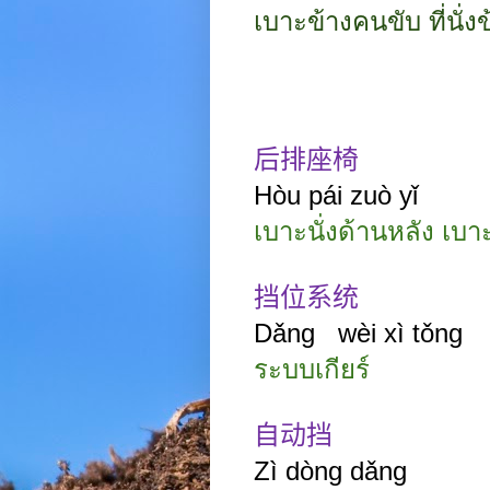
เบาะข้างคนขับ ที่นั่ง
后排座椅
Hòu pái zuò yǐ
เบาะนั่งด้านหลัง เบา
挡位系统
Dǎng wèi xì tǒng
ระบบเกียร์
自动挡
Zì dòng dǎng