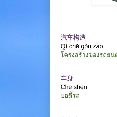
汽车构造
Qì chē gòu
zào
โครงสร้างของรถยนต
车身
Chē shēn
บอดี้รถ