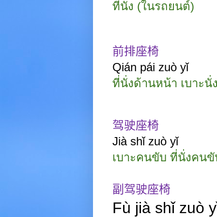
ที่นั่ง
(ในรถยนต์)
前排座椅
Qián pái zuò yǐ
ที่นั่งด้านหน้า เบาะนั
驾驶座椅
Jià
shǐ zuò yǐ
เบาะคนขับ ที่นั่งคนขั
副驾驶座椅
Fù jià
shǐ zuò y