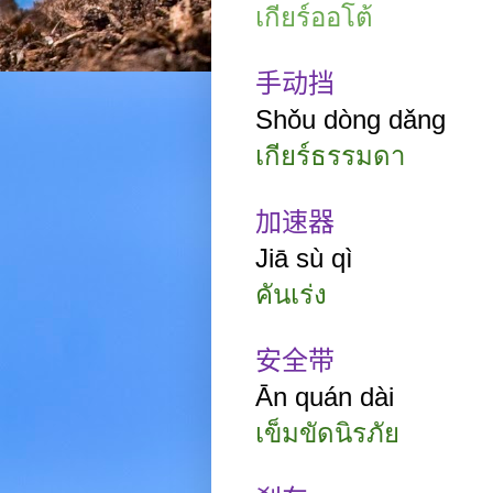
เกียร์ออโต้
手动挡
Shǒu dòng dǎng
เกียร์ธรรมดา
加速器
Jiā
sù
qì
คันเร่ง
安全带
Ān
quán dài
เข็มขัดนิรภัย