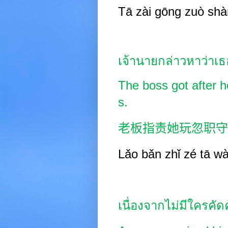
Tā zài gōng
zuò sh
เจ้านายกล่าวหาว่าเธ
The boss got after he
s.
老板指责她玩忽职守
Lǎo
bǎn zhǐ
zé tā w
เนื่องจากไม่มีใครคัด