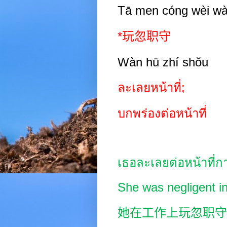
Tā men cóng wèi w
*
玩忽职守
Wàn hū zhí shǒu
ละเลยหน้าที่
;
บกพร่องต่อหน้าที่
เธอละเลยต่อหน้าที่
She was negligent in
她在工作上玩忽职守