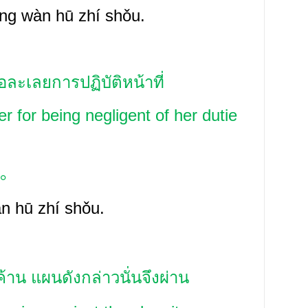
àng wàn
hū zhí
shǒu.
อละเลยการปฏิบัติหน้าที่
r for being negligent of her dutie
。
àn
hū zhí
shǒu.
ค้าน
แผนดังกล่าวนั่นจึงผ่าน