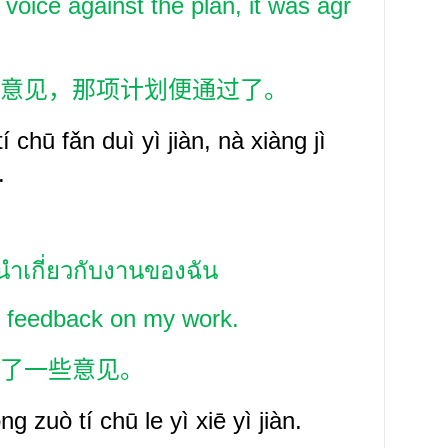
 voice against the plan, it was agr
意见，那项计划便通过了。
í
chū fǎn
duì yì
jiàn, nà xiàng jì
e.
ำเกี่ยวกับงานของฉัน
 feedback on my work.
了一些意见。
ōng
zuò tí
chū
le y
ì
xiē yì
jiàn.