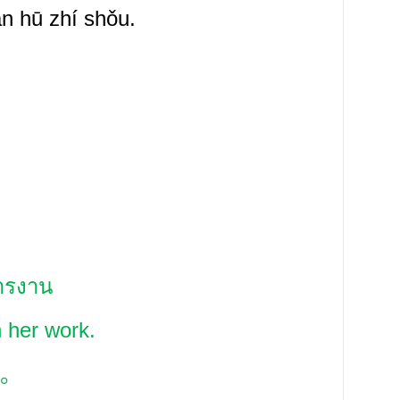
àn
hū zhí
shǒu.
การงาน
 her work.
。