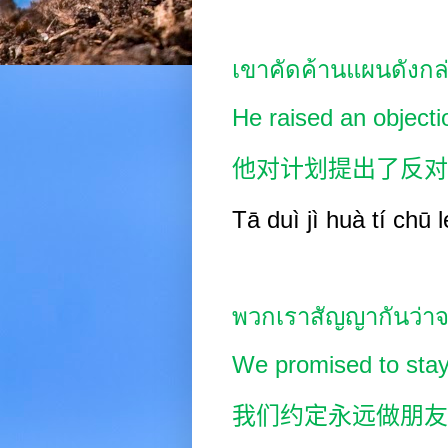
เขาคัดค้านแผนดังกล
He raised an objectio
他对计划提出了反对
Tā duì jì
huà tí
chū
l
พวกเราสัญญากันว่าจ
We promised to stay 
我们约定永远做朋友