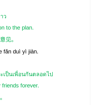
่าว
n to the plan.
意见。
e fǎn
duì yì
jiàn.
ะเป็นเพื่อนกันตลอดไป
friends forever.
。