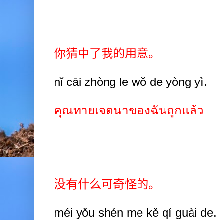
你猜中了我的用意。
nǐ cāi zhòng le wǒ de yòng yì.
คุณทายเจตนาของฉันถูกแล้ว
没有什么可奇怪的。
méi yǒu shén me kě qí guài de.