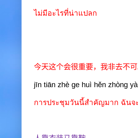
ไม่มีอะไรที่น่าแปลก
今天这个会很重要，我非去不可
jīn tiān zhè ge huì hěn zhòng yà
การประชุมวันนี้สำคัญมาก ฉันจะ