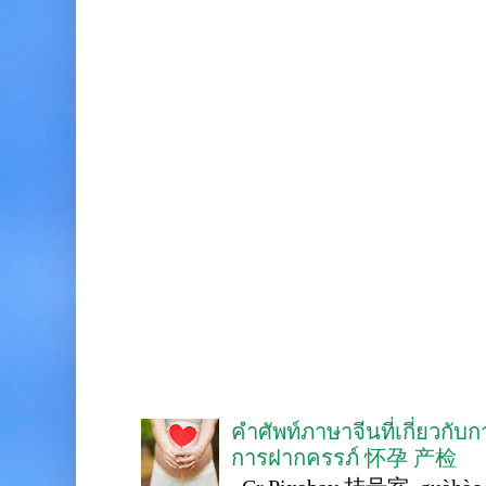
คำศัพท์ภาษาจีนที่เกี่ยวกับ
การฝากครรภ์ 怀孕 产检