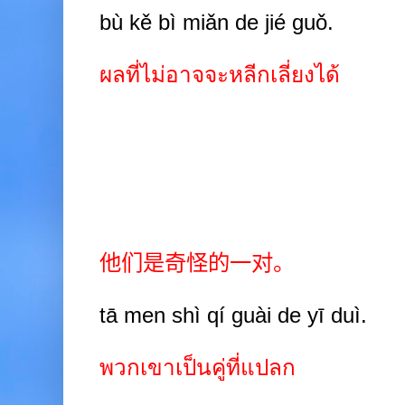
bù kě bì miǎn de jié guǒ.
ผลที่ไม่อาจจะหลีกเลี่ยงได้
他们是奇怪的一对。
tā men shì qí guài de yī duì.
พวกเขาเป็นคู่ที่แปลก