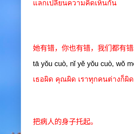
แลกเปลี่ยนความคิดเห็นกัน
她有错，你也有错，我们都有错
tā yǒu cuò, nǐ yě yǒu cuò, wǒ 
เธอผิด คุณผิด เราทุกคนต่างก็ผิด
把病人的身子托起。