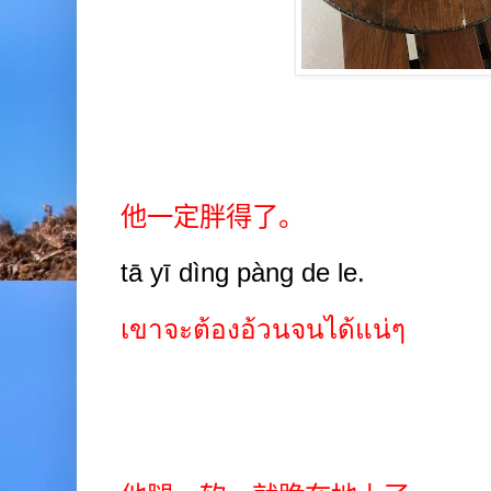
他一定胖得了。
tā yī dìng pàng de le.
เขาจะต้องอ้วนจนได้แน่ๆ