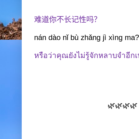
难道你不长记性吗？
nán dào nǐ bù zh
ǎ
ng jì xìng ma?
หรือว่าคุณยังไม่รู้จักหลาบจำอีก
🌿🌿🌿🌿