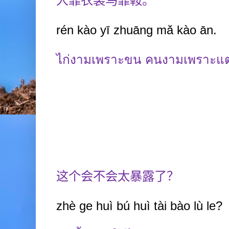
人靠衣装马靠鞍。
rén kào yī zhuāng mǎ kào ān.
ไก่งามเพราะขน คนงามเพราะแต
这个会不会太暴露了？
zhè ge huì b
ú
huì tài bào lù le?