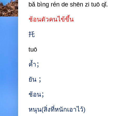
bǎ bìng rén de shēn zi tuō qǐ.
ช้อนตัวคนไข้ขึ้น
托
tuō
ค้ำ
；
ยัน
；
ช้อน
；
หนุน(สิ่งที่หนักเอาไว้)