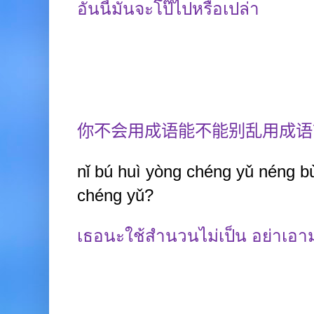
อันนี้มันจะโป๊ไปหรือเปล่า
你不会用成语能不能别乱用成语
nǐ b
ú
huì yòng chéng yǔ néng bù
chéng yǔ?
เธอนะใช้สำนวนไม่เป็น อย่าเอาม