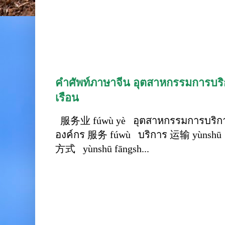
คำศัพท์ภาษาจีน อุตสาหกรรมการบริก
เรือน
服务业 fúwù yè อุตสาหกรรมการบริการ
องค์กร 服务 fúwù บริการ 运输 yùnshū 
方式 yùnshū fāngsh...