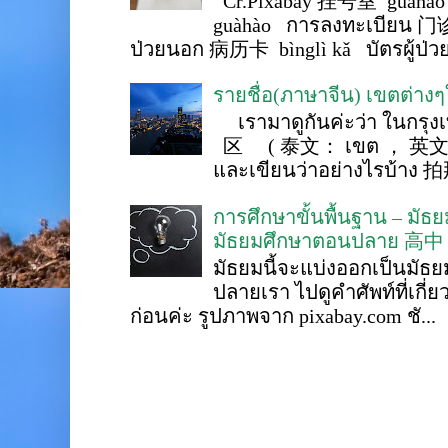
Cr.Pixabay 挂号室 guàhào
guàhào การลงทะเบียน 门诊
ป่วยนอก 病历卡 bìnglì kǎ บัตรผู้ป่วย 
รายชื่อ(ภาษาจีน) เขตต่าง
เรามาดูกันค่ะว่า ในกรุงเ
区 ( 泰文： เขต ， 英文 ： 
และเขียนว่าอย่างไรบ้าง 
การศึกษาขั้นพื้นฐาน – ม
มัธยมศึกษาตอนปลาย 高中
มัธยมนี้จะแบ่งออกเป็นมั
ปลายเรา ไปดูคำศัพท์ที่เกี่
ก่อนค่ะ รูปภาพจาก pixabay.com ชั...