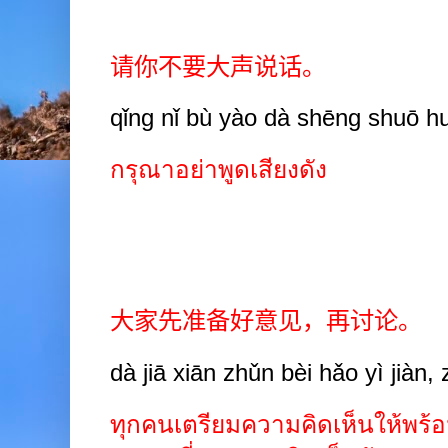
请你不要大声说话。
qǐng nǐ bù yào dà shēng shuō h
กรุณาอย่าพูดเสียงดัง
大家先准备好意见，再讨论。
dà jiā xiān zhǔn bèi hǎo yì jiàn, 
ทุกคนเตรียมความคิดเห็นให้พร้อ