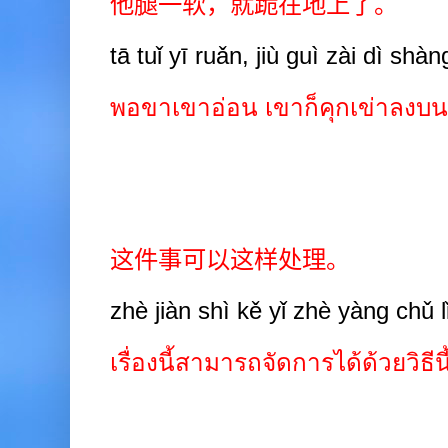
他腿一软，就跪在地上了。
tā tuǐ yī ruǎn, jiù guì zài dì shàn
พอขาเขาอ่อน เขาก็คุกเข่าลงบนพ
这件事可以这样处理。
zhè jiàn shì kě yǐ zhè yàng chǔ l
เรื่องนี้สามารถจัดการได้ด้วยวิธีนี