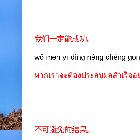
我们一定能成功。
wǒ men yī dìng néng chéng gōn
พวกเราจะต้องประสบผลสำเร็จอ
不可避免的结果。