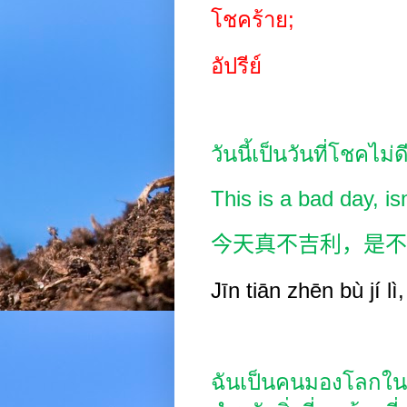
โชคร้าย
;
อัปรีย์
วันนี้เป็นวันที่โชคไม
This is a bad day, isn
今天真不吉利，是不
Jīn
tiān zhēn bù jí
lì
ฉันเป็นคนมองโลกในแ