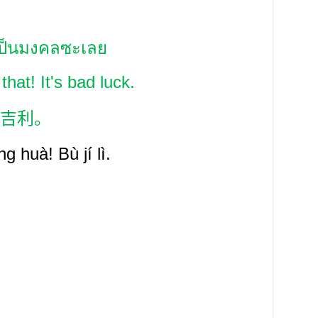
่เป็นมงคลซะเลย
that! It's bad luck.
吉利。
ng huà! Bù jí
lì.