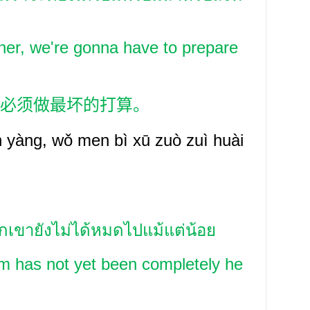
her, we're gonna have to prepare
必须做最坏的打算。
 yàng, wǒ men bì xū zuò zuì huài
ขายังไม่ได้หมดไปแม้แต่น้อย
em has not yet been completely he