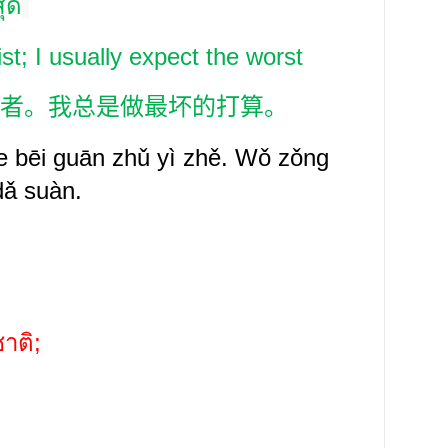
สุด
ist; I usually expect the worst
者。我总是做最坏的打算。
e bēi
guān zhǔ
yì zhě. Wǒ zǒng
dǎ
suàn.
าติ
;