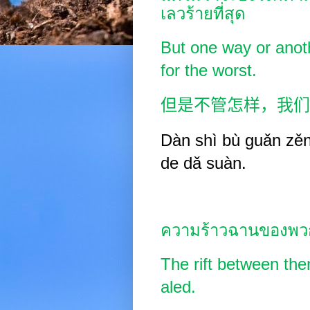
เลวร้ายที่สุด
But one way or anot
for the worst.
但是不管怎样，我们
Dàn shì bù guǎn zěn
de dǎ suàn.
ความร้าวฉานของพวกเ
The rift between th
aled.