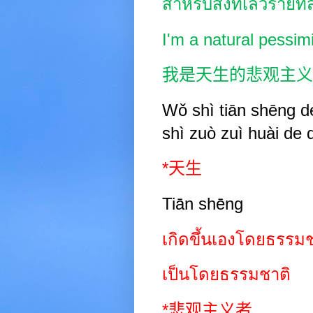
สำหรับสิ่งที่เลวร้ายที่
I'm a natural pessim
我是天生的悲观主义
Wǒ shì tiān
shēng d
shì zuò zuì huài de 
*
天生
Tiān shēng
เกิดขึ้นเองโดยธรรมช
เป็นโดยธรรมชาติ
*
悲观主义者