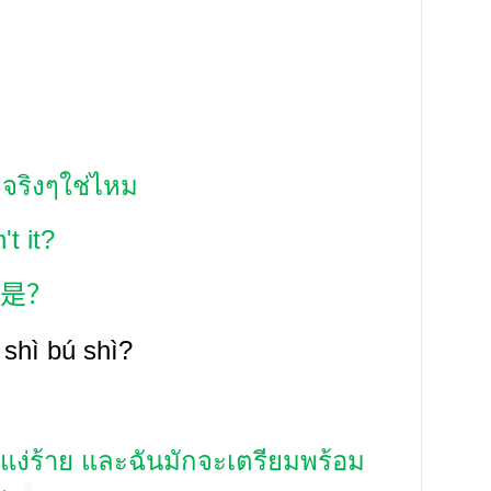
่ดีจริงๆใช่ไหม
't it?
是？
, shì b
ú
shì?
ง่ร้าย และฉันมักจะเตรียมพร้อม