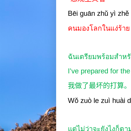
Bēi guān zhǔ yì zhě
คนมองโลกในแง่ร้าย
ฉันเตรียมพร้อมสำหรับส
I've prepared for th
我做了最坏的打算。
Wǒ zuò le zuì huài 
แต่ไม่ว่าจะยังไงก็ตา