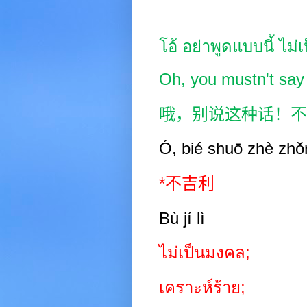
โอ้ อย่าพูดแบบนี้ ไม
Oh, you mustn't say 
哦，别说这种话！不
Ó, bié shuō zhè zhǒ
*
不吉利
Bù jí lì
ไม่เป็นมงคล
;
เคราะห์ร้าย
;