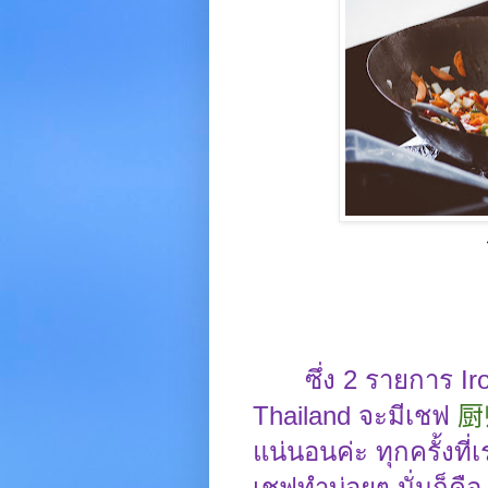
ซึ่ง
2
รายการ
Ir
Thailand
จะมีเชฟ
厨
แน่นอนค่ะ ทุกครั้งที่
เชฟทำบ่อยๆ นั่นก็คื