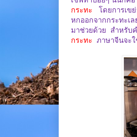
กระทะ
โดยการเขย่
หกออกจากกระทะเล
มาช่วยด้วย
สำหรับค
กระทะ
ภาษาจีนจะใ