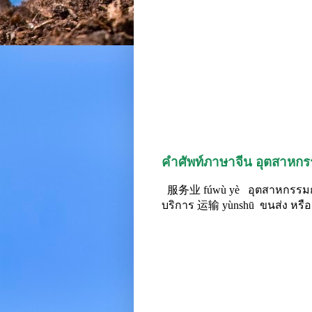
คำศัพท์ภาษาจีน อุตสาหกรร
服务业 fúwù yè อุตสาหกรรมกา
บริการ 运输 yùnshū ขนส่ง หรื