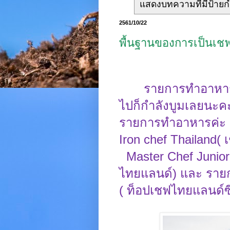
แสดงบทความที่มีป้าย
2561/10/22
พื้นฐานของการเป็นเชฟ
รายการทำอาหารใ
ไปก็กำลังบูมเลยนะค
รายการทำอาหารค่ะ อย
Iron chef Thailand
(
Master
Chef Junior
ไทยแลนด์) และ ราย
(
ท็อปเชฟไทยแลนด์ซี