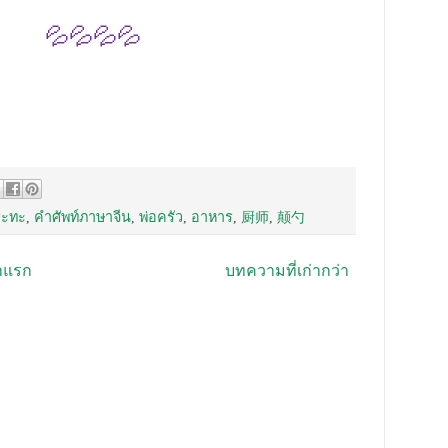
💦💦💦💦
ระทะ
,
คำศัพท์ภาษาจีน
,
พ่อครัว
,
อาหาร
,
厨师
,
颠勺
าแรก
บทความที่เก่ากว่า