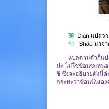
颠
Diān
แปลว่
勺
Sháo
มาจา
แปลตามตัวก็แปลว
น่ะ ไม่ใช่ช้อนซะหน่อย
ซิ ซึ่งจะอธิบายดังนี้ค
กระทะว่าช้อนนั่นเอง