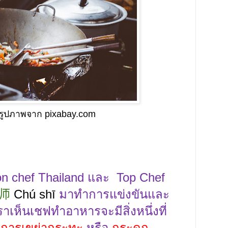
รูปภาพจาก pixabay.com
on chef Thailand
และ
Top Chef
师
Chú shī
มาทำการแข่งขันและ
เราเห็นเชฟทำอาหารจะมีสิ่งหนึ่งที่
อ
การเขย่ากระทะ
หรือ
กระดก