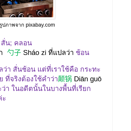
รูปภาพจาก pixabay.com
า
สั่น
;
คลอน
ก
勺子
Sháo
zi
ที่แปลว่า
ช้อน
่า สั่นช้อน แต่ที่เราใช้คือ กระทะ
 ที่จริงต้องใช้คำว่า
颠锅
Diān guō
่ะว่า ในอดีตนั้นในบางพื้นที่เรียก
ค่ะ