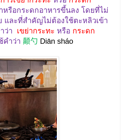
าหรือกระดกอาหารขึ้นลง โดยที่ไม่
ย
และที่สำคัญไม่ต้องใช้ตะหลิวเข้า
ำว่า
เขย่ากระทะ
หรือ
กระดก
ช้คำว่า
颠勺
Diān
sháo