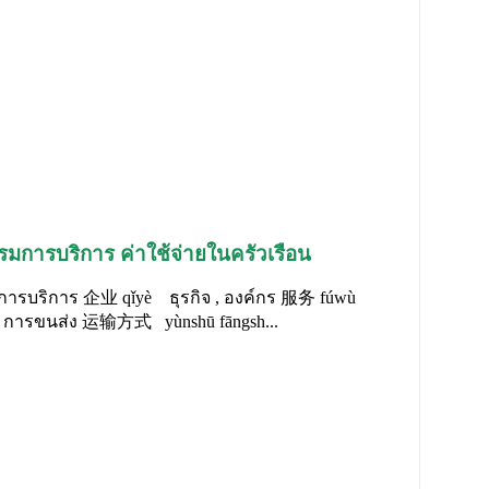
มการบริการ ค่าใช้จ่ายในครัวเรือน
รบริการ 企业 qǐyè ธุรกิจ , องค์กร 服务 fúwù
อ การขนส่ง 运输方式 yùnshū fāngsh...