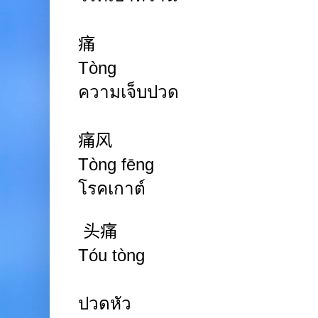
痛
Tòng
ความเจ็บปวด
痛风
Tòng
fēng
โรคเกาต์
头痛
Tóu tòng
ปวดหัว