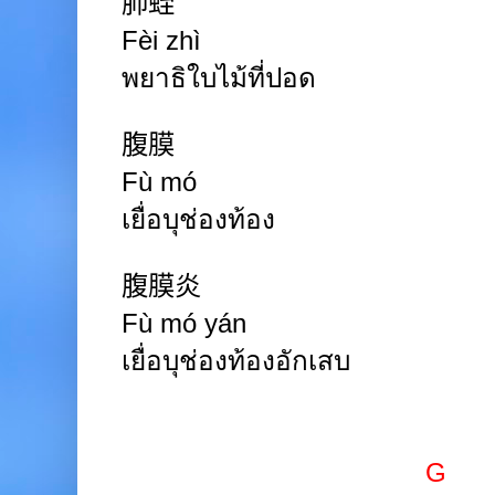
肺蛭
Fèi zhì
พยาธิใบไม้ที่ปอด
腹膜
Fù mó
เยื่อบุช่องท้อง
腹膜炎
Fù mó yán
เยื่อบุช่องท้องอักเสบ
G