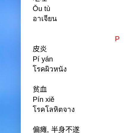
Ǒu tù
อาเจียน
P
皮炎
Pí yán
โรคผิวหนัง
贫血
Pín
xiě
โรคโลหิตจาง
偏瘫
,
半身不遂