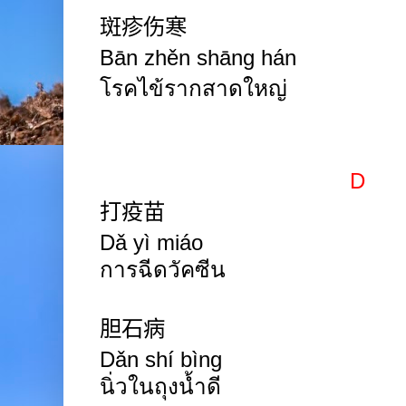
斑疹伤寒
Bān zhěn shāng hán
โรคไข้รากสาดใหญ่
D
打疫苗
Dǎ yì miáo
การฉีดวัคซีน
胆石病
Dǎn shí bìng
นิ่วในถุงน้ำดี