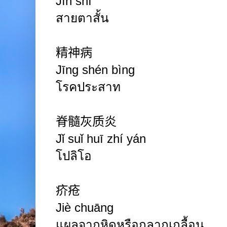
Jìn shì
สายตาสั้น
精神病
Jīng shén bìng
โรคประสาท
脊髓灰质炎
Jǐ suǐ huī zhí yán
โปลิโอ
疥疮
Jiè chuāng
แผลจากหิดหรือกลากเกลื้อน