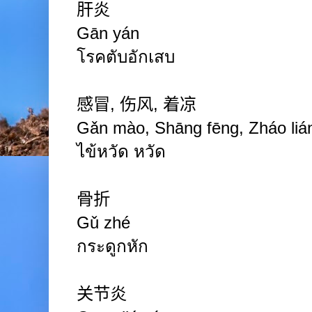
肝炎
Gān yán
โรคตับอักเสบ
感冒
,
伤风
,
着凉
Gǎn mào, Shāng fēng, Zháo liá
ไข้หวัด หวัด
骨折
Gǔ zhé
กระดูกหัก
关节炎