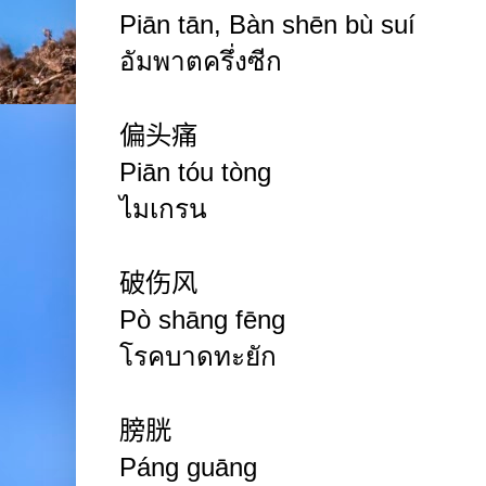
Piān tān, Bàn shēn bù suí
อัมพาตครึ่งซีก
偏头痛
Piān tóu
tòng
ไมเกรน
破伤风
Pò shāng fēng
โรคบาดทะยัก
膀胱
Páng guāng