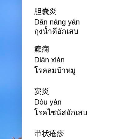
胆囊炎
Dǎn náng yán
ถุงน้ำดีอักเสบ
癫痫
Diān xián
โรคลมบ้าหมู
窦炎
Dòu yán
โรคไซนัสอักเสบ
带状疮疹