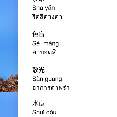
Shā yǎn
ริดสีดวงตา
色盲
Sè máng
ตาบอดสี
散光
Sàn guāng
อาการตาพร่า
水痘
Shuǐ
dòu