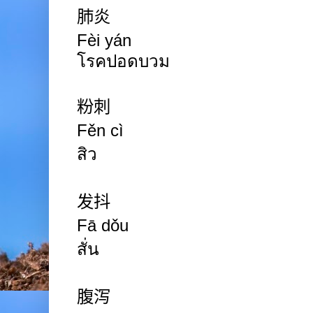
肺炎
Fèi yán
โรคปอดบวม
粉刺
Fěn cì
สิว
发抖
Fā dǒu
สั่น
腹泻