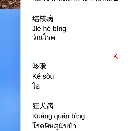
结核病
Jié hé bìng
วัณโรค
K
咳嗽
Ké sòu
ไอ
狂犬病
Kuáng quǎn bìng
โรคพิษสุนัขบ้า