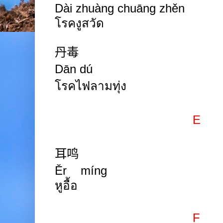
Dài zhuàng chuāng zhěn
โรคงูสวัด
丹毒
Dān dú
โรคไฟลามทุ่ง
E
耳鸣
Ěr míng
หูอื้อ
F