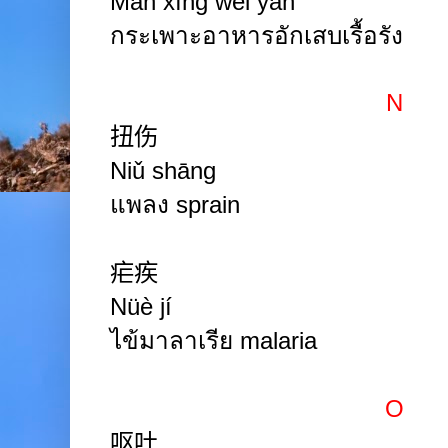
Màn xìng wèi yán
กระเพาะอาหารอักเสบเรื้อรัง
N
扭伤
Niǔ shāng
แพลง
sprain
疟疾
Nüè
jí
ไข้มาลาเรีย
malaria
O
呕吐