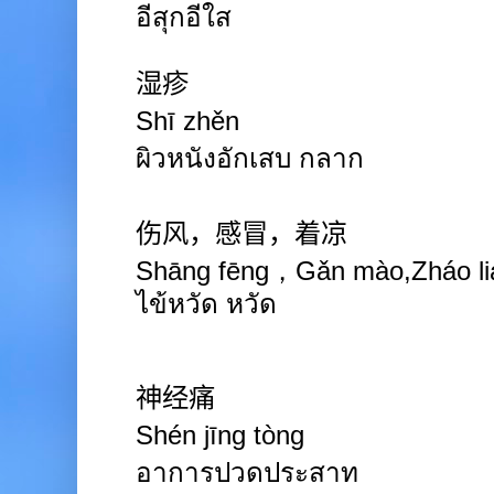
อีสุกอีใส
湿疹
Shī zhěn
ผิวหนังอักเสบ กลาก
伤风，感冒，
着凉
Shāng fēng，
G
ǎn mào,Zháo l
ไข้หวัด หวัด
神经痛
Shén jīng tòng
อาการปวดประสาท