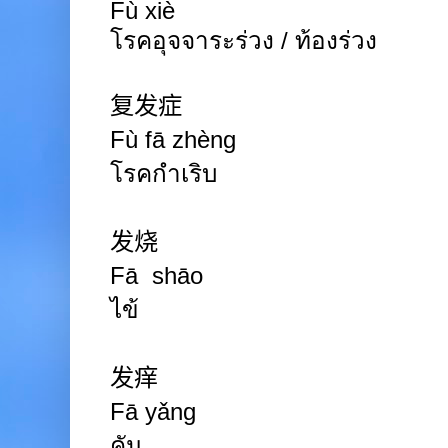
Fù xiè
โรคอุจจาระร่วง / ท้องร่วง
复发症
Fù fā zhèng
โรคกำเริบ
发烧
Fā shāo
ไข้
发痒
Fā yǎng
คัน