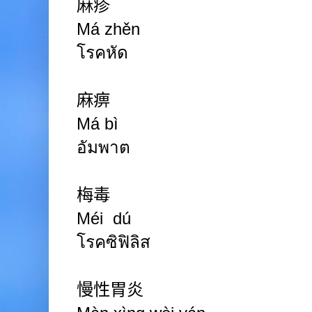
麻疹
Má
zhěn
โรคหัด
麻痹
Má bì
อัมพาต
梅毒
Méi dú
โรคซิฟิลิส
慢性胃炎