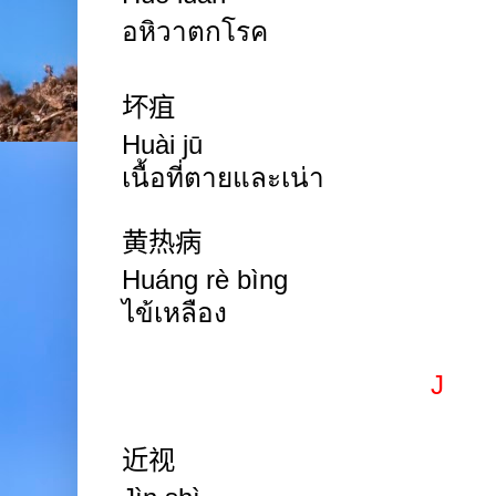
อหิวาตกโรค
坏疽
Huài jū
เนื้อที่ตายและเน่า
黄热病
Huáng rè bìng
ไข้เหลือง
J
近视