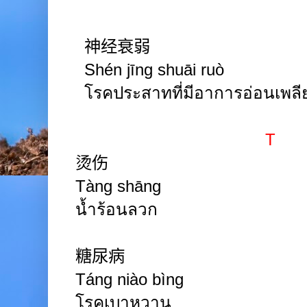
神经衰弱
Shén jīng shuāi ruò
โรคประสาทที่มีอาการอ่อนเพลียเ
T
烫伤
Tàng shāng
น้ำร้อนลวก
糖尿病
Táng
niào
bìng
โรคเบาหวาน