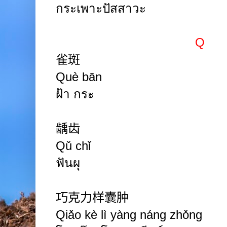
กระเพาะปัสสาวะ
Q
雀斑
Què bān
ฝ้า กระ
龋齿
Qǔ chǐ
ฟันผุ
巧克力样囊肿
Qiǎo
kè
lì yàng náng
zhǒng