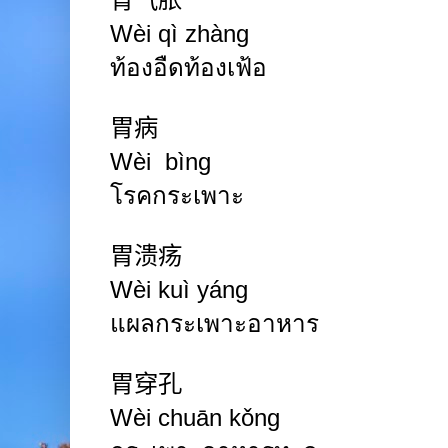
Wèi qì zhàng
ท้องอืดท้องเฟ้อ
胃病
Wèi bìng
โรคกระเพาะ
胃溃疡
Wèi kuì yáng
แผลกระเพาะอาหาร
胃穿孔
Wèi chuān kǒng