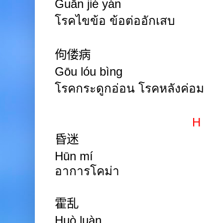
Guān jié yán
โรคไขข้อ ข้อต่ออักเสบ
佝偻病
Gōu lóu bìng
โรคกระดูกอ่อน โรคหลังค่อม
H
昏迷
Hūn mí
อาการโคม่า
霍乱
Huò luàn