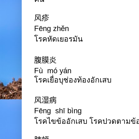
风疹
Fēng zhěn
โรคหัดเยอรมัน
腹膜炎
Fù mó yán
โรคเยื่อบุช่องท้องอักเสบ
风湿病
Fēng shī bìng
โรคไขข้ออักเสบ โรคปวดตามข้อ