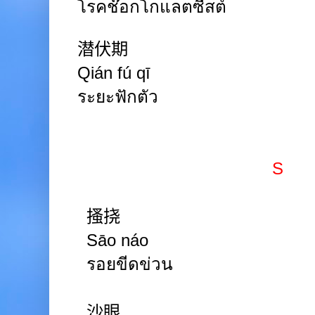
โรคช๊อกโกแลตซีสต์
潜伏期
Qián fú
q
ī
ระยะฟักตัว
S
搔挠
Sāo náo
รอยขีดข่วน
沙眼