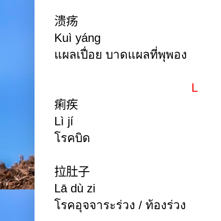
溃疡
Kuì yáng
แผลเปื่อย บาดแผลที่พุพอง
L
痢疾
Lì jí
โรคบิด
拉肚子
Lā dù zi
โรคอุจจาระร่วง / ท้องร่วง