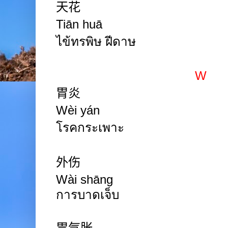
天花
Tiān
huā
ไข้ทรพิษ ฝีดาษ
W
胃炎
Wèi
yán
โรคกระเพาะ
外伤
Wài shāng
การบาดเจ็บ
胃气胀