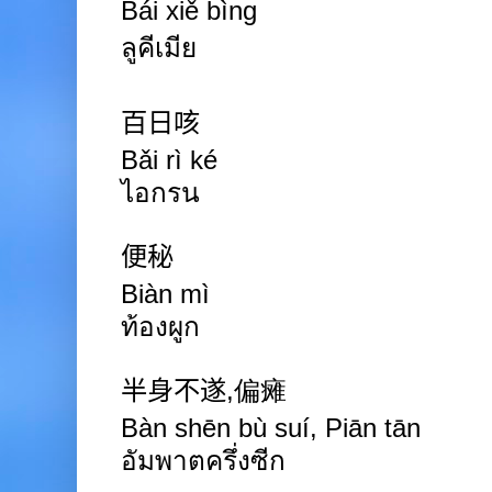
Bái xiě bìng
ลูคีเมีย
百日咳
Bǎi rì ké
ไอกรน
便秘
Biàn mì
ท้องผูก
半身不遂
,
偏瘫
Bàn shēn bù suí
,
Piā
n tān
อัมพาตครึ่งซีก