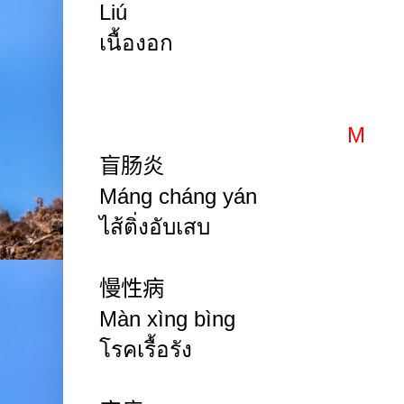
Liú
เนื้องอก
M
盲肠炎
Máng
cháng
yán
ไส้ติ่งอับเสบ
慢性病
Màn
xìng
bìng
โรคเรื้อรัง