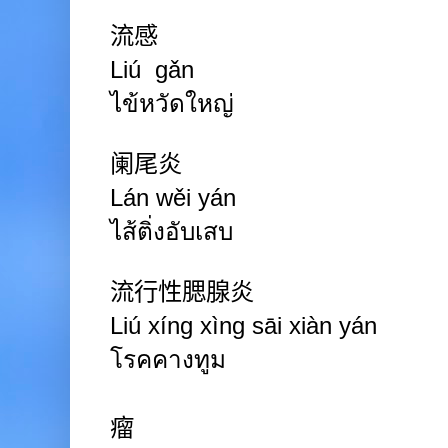
流感
Liú gǎn
ไข้หวัดใหญ่
阑尾炎
Lán wěi yán
ไส้ติ่งอับเสบ
流行性腮腺炎
Liú xíng xìng sāi xiàn yán
โรคคางทูม
瘤