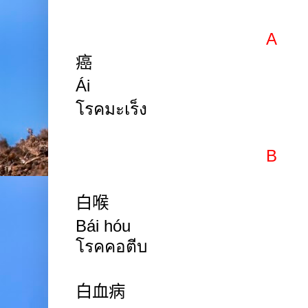
A
癌
Ái
โรคมะเร็ง
B
白喉
Bái hóu
โรคคอตีบ
白血病