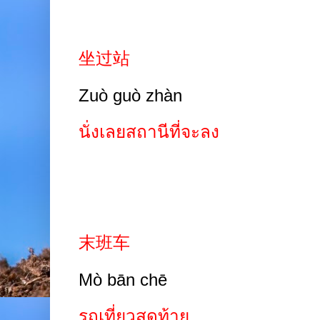
坐过站
Zuò guò zhàn
นั่งเลยสถานีที่จะลง
末班车
Mò bān chē
รถเที่ยวสุดท้าย