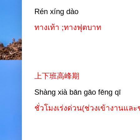
Rén xíng dào
ทางเท้า ;ทางฟุตบาท
上下班高峰期
Shàng xià bān gāo fēng qī
ชั่วโมงเร่งด่วน(ช่วงเข้างานและ