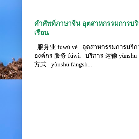
คำศัพท์ภาษาจีน อุตสาหกรรมการบริก
เรือน
服务业 fúwù yè อุตสาหกรรมการบริการ
องค์กร 服务 fúwù บริการ 运输 yùnshū 
方式 yùnshū fāngsh...