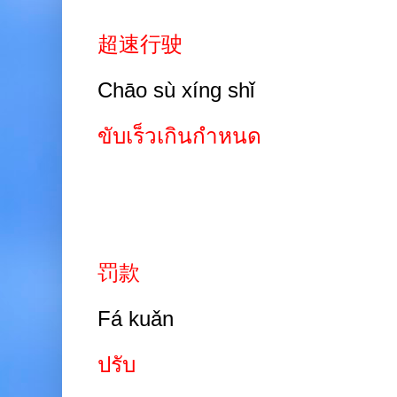
超速行驶
Chāo sù xíng shǐ
ขับเร็วเกินกำหนด
罚款
Fá kuǎn
ปรับ