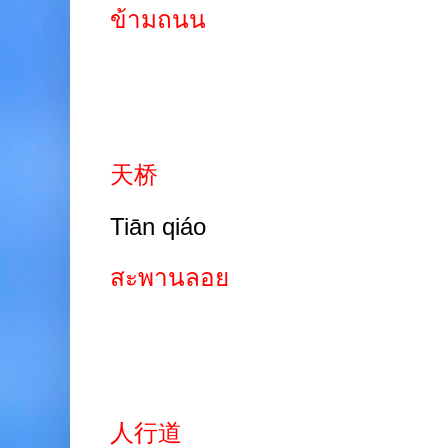
ข้ามถนน
天桥
Tiān qiáo
สะพานลอย
人行道