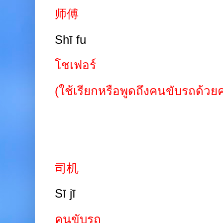
师傅
Shī fu
โชเฟอร์
(ใช้เรียกหรือพูดถึงคนขับรถด้วยค
司机
Sī jī
คนขับรถ