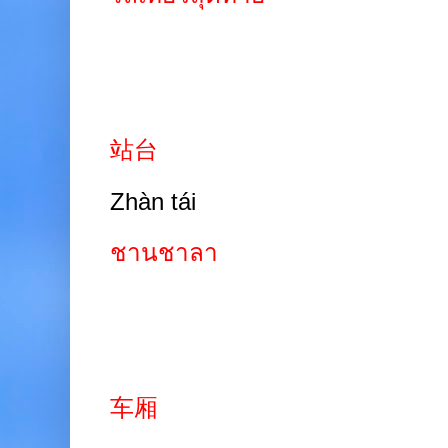
站台
Zhàn tái
ชานชาลา
车厢