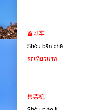
首班车
Shǒu bān chē
รถเที่ยวแรก
售票机
Shòu piào jī