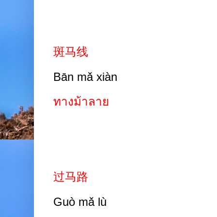
斑马线
Bān mǎ xiàn
ทางม้าลาย
过马路
Guò mǎ lù