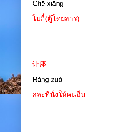
Chē xiāng
โบกี้(ตู้โดยสาร)
让座
Ràng zuò
สละที่นั่งให้คนอื่น