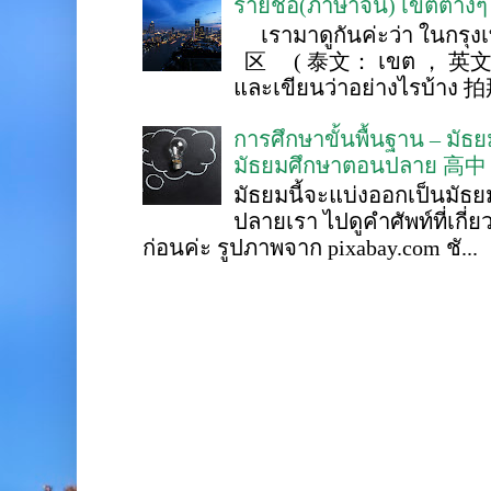
รายชื่อ(ภาษาจีน) เขตต่าง
เรามาดูกันค่ะว่า ในกรุงเ
区 ( 泰文： เขต ， 英文 ： 
และเขียนว่าอย่างไรบ้าง 
การศึกษาขั้นพื้นฐาน – ม
มัธยมศึกษาตอนปลาย 高中
มัธยมนี้จะแบ่งออกเป็นมั
ปลายเรา ไปดูคำศัพท์ที่เกี่
ก่อนค่ะ รูปภาพจาก pixabay.com ชั...