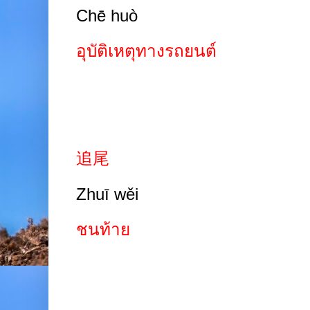
Chē huò
อุบัติเหตุทางรถยนต์
追尾
Zhuī wěi
ชนท้าย