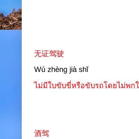
无证驾驶
Wú zhèng jià shǐ
ไม่มีใบขับขี่หรือขับรถโดยไม่พกใ
酒驾