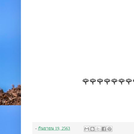
🌹🌹🌹🌹🌹🌹🌹
-
กันยายน 19, 2563