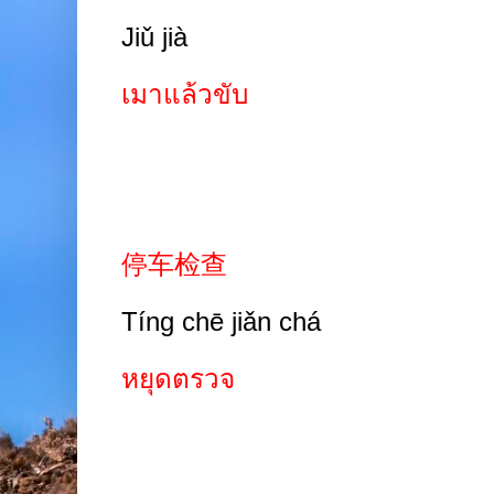
Jiǔ jià
เมาแล้วขับ
停车检查
Tíng chē jiǎn chá
หยุดตรวจ