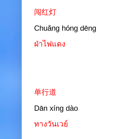
闯红灯
Chuǎng hóng dēng
ฝ่าไฟแดง
单行道
Dān xíng dào
ทางวันเวย์