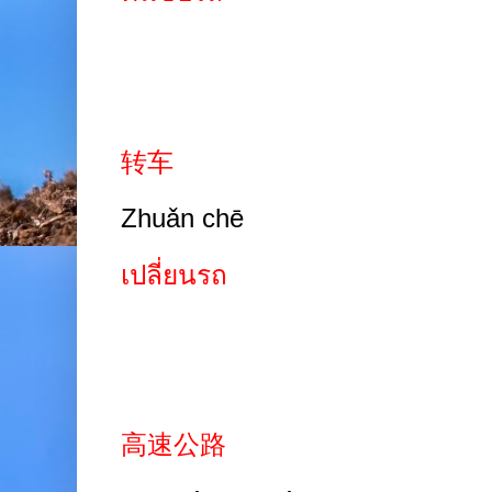
转车
Zhuǎn chē
เปลี่ยนรถ
高速公路