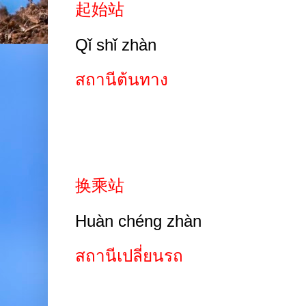
起始站
Qǐ shǐ zhàn
สถานีต้นทาง
换乘站
Huàn chéng zhàn
สถานีเปลี่ยนรถ