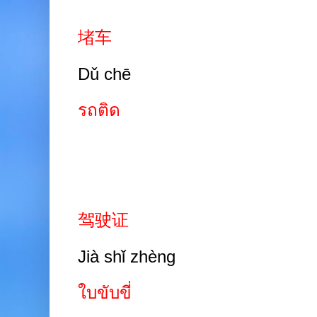
堵车
Dǔ chē
รถติด
驾驶证
Jià shǐ zhèng
ใบขับขี่