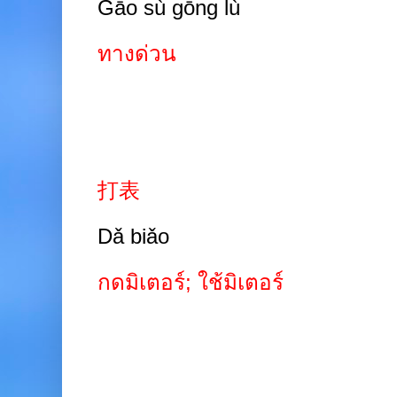
Gāo sù gōng lù
ทางด่วน
打表
Dǎ biǎo
กดมิเตอร์; ใช้มิเตอร์