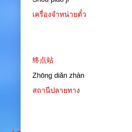
เครื่องจำหน่ายตั๋ว
终点站
Zhōng diǎn zhàn
สถานีปลายทาง