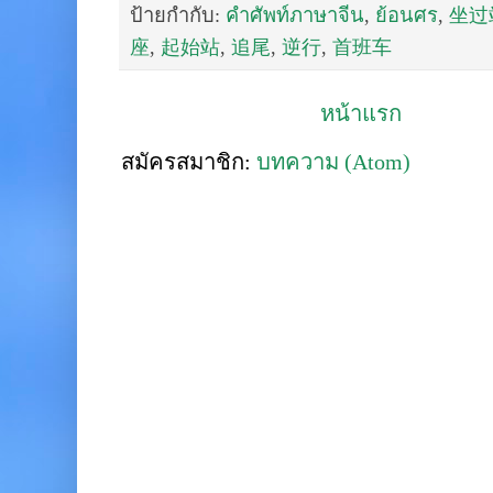
ป้ายกำกับ:
คำศัพท์ภาษาจีน
,
ย้อนศร
,
坐过
座
,
起始站
,
追尾
,
逆行
,
首班车
หน้าแรก
สมัครสมาชิก:
บทความ (Atom)