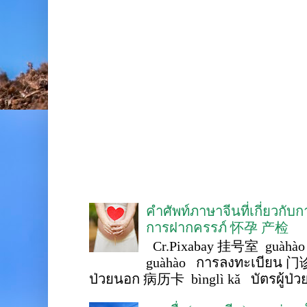
คำศัพท์ภาษาจีนที่เกี่ยวกับ
การฝากครรภ์ 怀孕 产检
Cr.Pixabay 挂号室 guàhào
guàhào การลงทะเบียน 门诊
ป่วยนอก 病历卡 bìnglì kǎ บัตรผู้ป่วย 