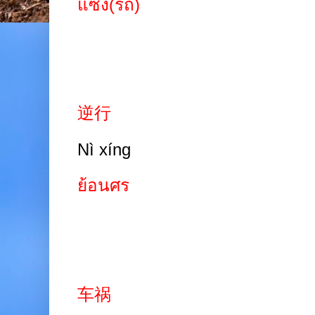
แซง(รถ)
逆行
Nì xíng
ย้อนศร
车祸