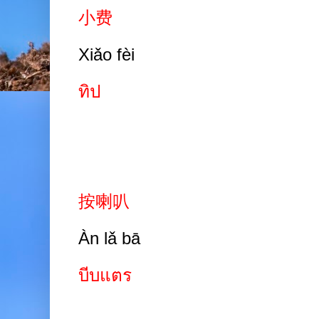
小费
Xiǎo fèi
ทิป
按喇叭
Àn lǎ bā
บีบแตร