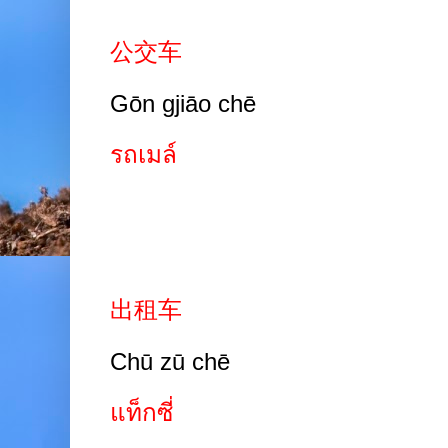
公交车
Gōn gjiāo chē
รถเมล์
出租车
Chū zū chē
แท็กซี่