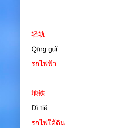
轻轨
Qīng guǐ
รถไฟฟ้า
地铁
Dì tiě
รถไฟใต้ดิน