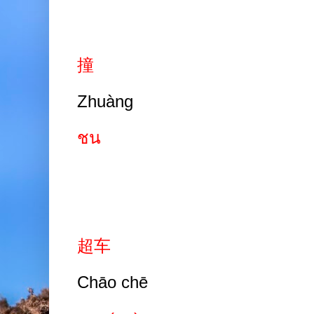
撞
Zhuàng
ชน
超车
Chāo chē