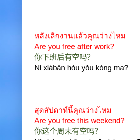
หลังเลิกงานแล้วคุณว่างไหม
Are you free after work?
你下班后有空吗？
Nǐ xiàbān hòu yǒu kòng ma?
สุดสัปดาห์นี้คุณว่างไหม
Are you free this weekend?
你这个周末有空吗？