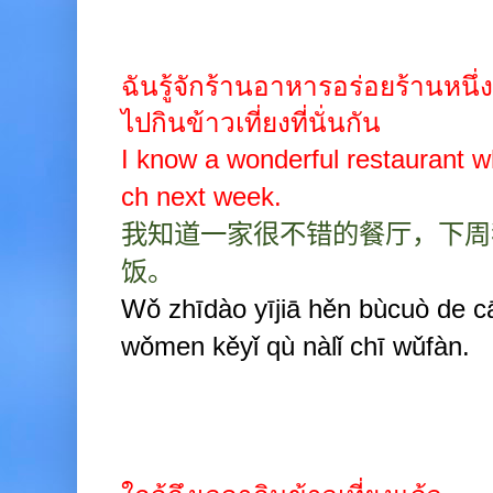
ฉันรู้จักร้านอาหารอร่อยร้านหนึ
ไปกินข้าวเที่ยงที่นั่นกัน
I know a wonderful restaurant 
ch next week.
我知道一家很不错的餐厅，下周
饭。
Wǒ zhīdào yījiā hěn bùcuò de cā
wǒmen kěyǐ qù nàlǐ chī wǔfàn.