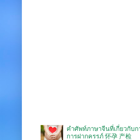
คำศัพท์ภาษาจีนที่เกี่ยวกับ
การฝากครรภ์ 怀孕 产检