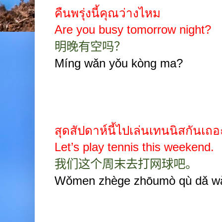
คืนพรุ่งนี้คุณว่างไหม
Are you busy tomorrow night?
明晚有空吗？
Míng wǎn yǒu kòng ma?
สุดสัปดาห์นี้ไปเล่นเทนนิสกันเถอ
Let’s play tennis this weekend.
我们这个周末去打网球吧。
Wǒmen zhège zhōumò qù dǎ wǎ