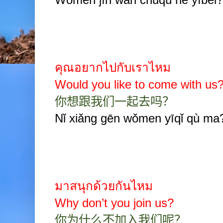
คุณอยากไปกับเราไหม
Would you like to come with us
你想跟我们一起去吗？
Nǐ xiǎng gēn wǒmen yīqǐ qù ma
มาสนุกด้วยกันไหม
Why don’t you join us?
你为什么不加入我们呢？