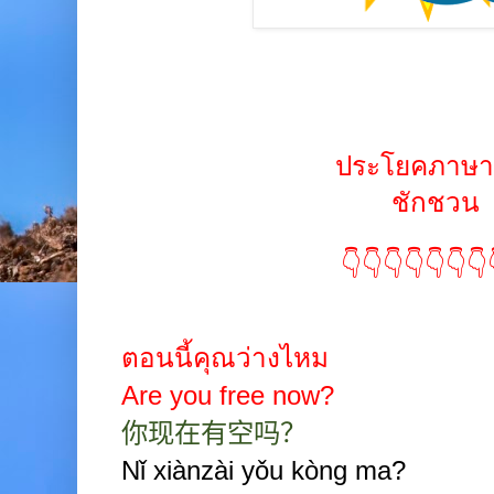
ประโยคภาษา
ชักชวน
👇👇👇👇👇👇👇
ตอนนี้คุณว่างไหม
Are you free now?
你现在有空吗？
Nǐ xiànzài yǒu kòng ma?