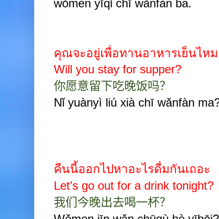
wǒmen yīqǐ chī wǎnfàn ba.
คุณจะอยู่เพื่อทานอาหารเย็นไหม
Will you stay for supper?
你愿意留下吃晚饭吗？
Nǐ yuànyì liú xià chī wǎnfàn ma
คืนนี้ออกไปหาอะไรดื่มกันเถอะ
Let’s go out for a drink tonight?
我们今晚出去喝一杯？
Wǒmen jīn wǎn chūqù hè yībēi?