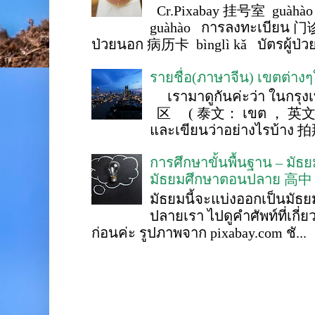
Cr.Pixabay 挂号室 guàhào
guàhào การลงทะเบียน 门诊
ป่วยนอก 病历卡 bìnglì kǎ บัตรผู้ป่วย 
รายชื่อ(ภาษาจีน) เขตต่าง
เรามาดูกันค่ะว่า ในกรุงเ
区 ( 泰文： เขต ， 英文 ： 
และเขียนว่าอย่างไรบ้าง 
การศึกษาขั้นพื้นฐาน – ม
มัธยมศึกษาตอนปลาย 高中
มัธยมนี้จะแบ่งออกเป็นมั
ปลายเรา ไปดูคำศัพท์ที่เกี่
ก่อนค่ะ รูปภาพจาก pixabay.com ชั...