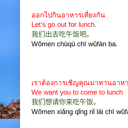
ออกไปกินอาหารเที่ยงกัน
Let’s go out for lunch.
我们出去吃午饭吧。
Wǒmen chūqù chī wǔfàn ba.
เราต้องการเชิญคุณมาทานอาหา
We want you to come to lunch
我们想请你来吃午饭。
Wǒmen xiǎng qǐng nǐ lái chī wǔf