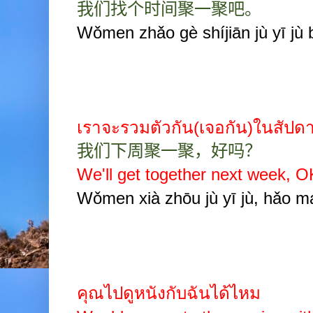
我们找个时间聚一聚吧。
Wǒmen zhǎo gè shíjiān jù yī jù 
เราจะรวมตัวกัน(เจอกัน)ในสัปด
我们下周聚一聚，好吗？
We'll get together next week, 
Wǒmen xià zhōu jù yī jù, hǎo m
คุณไปดูหนังกับฉันได้ไหม