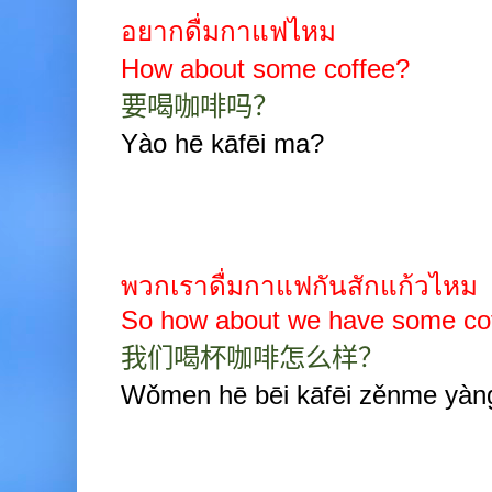
อยากดื่มกาแฟไหม
How about some coffee?
要喝咖啡吗？
Yào hē kāfēi ma?
พวกเราดื่มกาแฟกันสักแก้วไหม
So how about we have some co
我们喝杯咖啡怎么样？
Wǒmen hē bēi kāfēi zěnme yàn