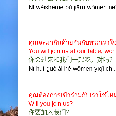
Nǐ wèishéme bù jiārù wǒmen ne
คุณจะมากินด้วยกันกับพวกเราใ
You will join us at our table, wo
你会过来和我们一起吃，对吗？
Nǐ huì guòlái hé wǒmen yīqǐ chī
คุณต้องการเข้าร่วมกับเราใช่ไห
Will you join us?
你要加入我们？