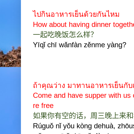
ไปกินอาหารเย็นด้วยกันไหม
How about having dinner togeth
一起吃晚饭怎么样？
Yīqǐ chī wǎnfàn zěnme yàng?
ถ้าคุณว่าง มาทานอาหารเย็นกับ
Come and have supper with us 
re free
如果你有空的话，周三晚上来和
Rúguǒ nǐ yǒu kòng dehuà, zhōu