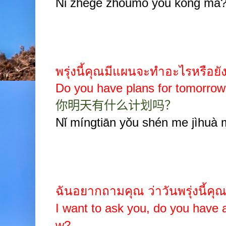
Nǐ zhège zhōumò yǒu kòng ma
พรุ่งนี้คุณมีแผนจะทำอะไรหรือยั
Do you have plans for tomorro
你明天有什么计划吗？
Nǐ míngtiān yǒu shén me jìhuà
ฉันอยากถามคุณ
ว่าวันพรุ่งนี้
I want to ask you, do you have 
w?