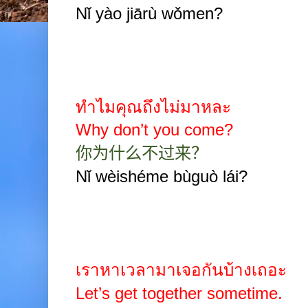
Nǐ yào jiārù wǒmen?
ทำไมคุณถึงไม่มาหละ
Why don’t you come?
你为什么不过来？
Nǐ wèishéme bùguò lái?
เราหาเวลามาเจอกันบ้างเถอะ
Let’s get together sometime.