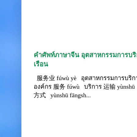
คำศัพท์ภาษาจีน อุตสาหกรรมการบริก
เรือน
服务业 fúwù yè อุตสาหกรรมการบริการ
องค์กร 服务 fúwù บริการ 运输 yùnshū 
方式 yùnshū fāngsh...