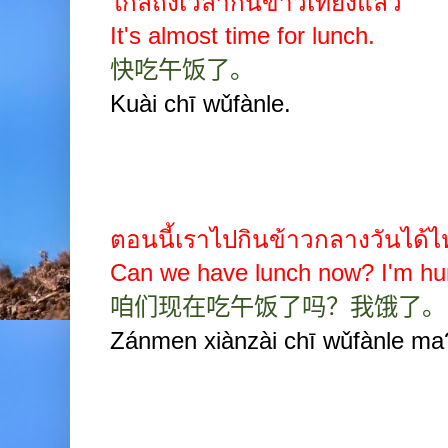
ใกล้ถึงเวลากินข้าวเที่ยงแล้ว
It's almost time for lunch.
快吃午饭了。
Kuài chī wǔfànle.
ตอนนี้เราไปกินข้าวกลางวันได้ไ
Can we have lunch now? I'm hu
咱们现在吃午饭了吗？我饿了。
Zánmen xiànzài chī wǔfànle ma