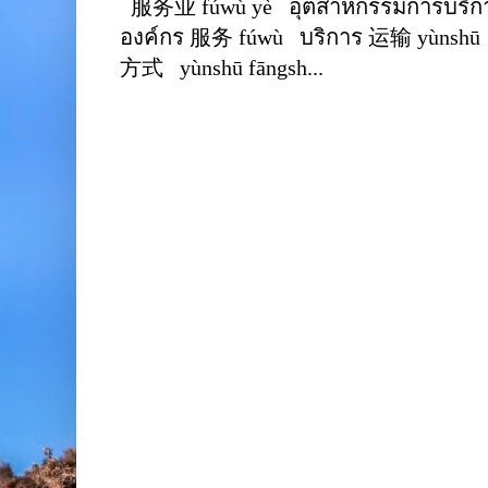
服务业 fúwù yè อุตสาหกรรมการบริการ
องค์กร 服务 fúwù บริการ 运输 yùnshū 
方式 yùnshū fāngsh...