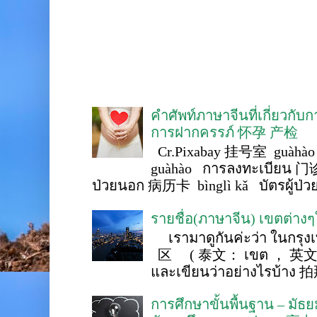
คำศัพท์ภาษาจีนที่เกี่ยวกับ
การฝากครรภ์ 怀孕 产检
Cr.Pixabay 挂号室 guàhào
guàhào การลงทะเบียน 门诊
ป่วยนอก 病历卡 bìnglì kǎ บัตรผู้ป่วย 
รายชื่อ(ภาษาจีน) เขตต่าง
เรามาดูกันค่ะว่า ในกรุงเ
区 ( 泰文： เขต ， 英文 ： 
และเขียนว่าอย่างไรบ้าง 
การศึกษาขั้นพื้นฐาน – ม