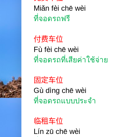
Miǎn
fèi chē
wèi
ที่จอดรถฟรี
付费车位
Fù
fèi chē
wèi
ที่จอดรถที่เสียค่าใช้จ่าย
固定车位
Gù
dìng chē
wèi
ที่จอดรถแบบประจำ
临租车位
Lín zū chē
wèi