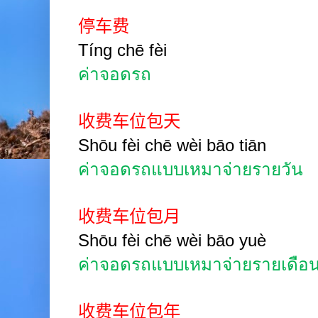
停车费
Tíng
chē fèi
ค่าจอดรถ
收费车位包天
Shōu fèi chē wèi bāo tiān
ค่าจอดรถแบบเหมาจ่ายรายวัน
收费车位包月
Shōu fèi chē wèi bāo yuè
ค่าจอดรถแบบเหมาจ่ายรายเดือ
收费车位包年