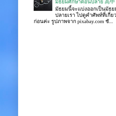
มัธยมศึกษาตอนปลาย 高中
มัธยมนี้จะแบ่งออกเป็นมั
ปลายเรา ไปดูคำศัพท์ที่เกี่
ก่อนค่ะ รูปภาพจาก pixabay.com ชั...