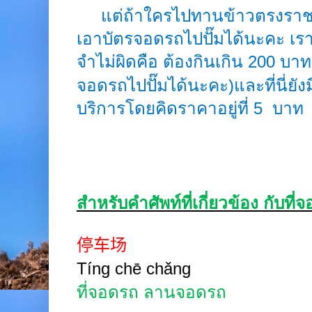
แต่ถ้าใครไปทานข้าวตรงราชน
เอาบัตรจอดรถไปปั๊มได้นะคะ เรา
จำไม่ผิดคือ ต้องกินเกิน
200
บาทข
จอดรถไปปั๊มได้นะคะ)และที่นี่ยังม
บริการโดยคิดราคาอยู่ที่
5
บาท
สำหรับคำศัพท์ที่เกี่ยวข้อง กับที่
停车场
Tíng
chē chǎng
ที่จอดรถ
ลานจอดรถ