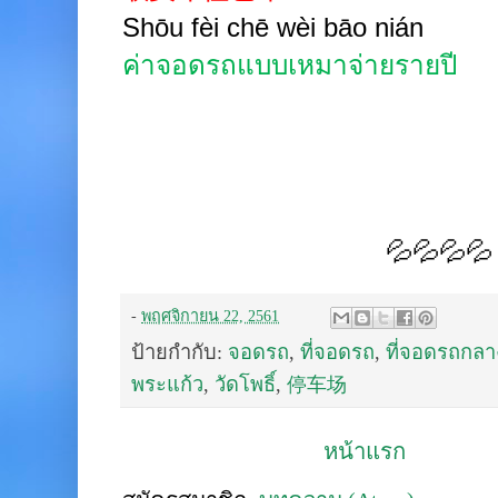
Shōu fèi chē wèi bāo nián
ค่าจอดรถแบบเหมาจ่ายรายปี
💦💦💦💦
-
พฤศจิกายน 22, 2561
ป้ายกำกับ:
จอดรถ
,
ที่จอดรถ
,
ที่จอดรถกลา
พระแก้ว
,
วัดโพธิ์
,
停车场
หน้าแรก