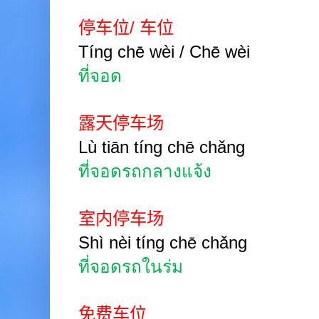
停车位
/
车位
Tíng
chē wèi / Chē
wèi
ที่จอด
露天停车场
Lù tiān tíng chē chǎng
ที่จอดรถกลางแจ้ง
室内停车场
Shì nèi tíng chē chǎng
ที่จอดรถในร่ม
免费车位