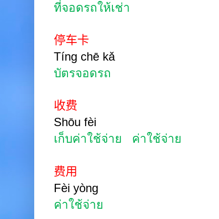
ที่จอดรถให้เช่า
停车卡
Tíng chē kǎ
บัตรจอดรถ
收费
Shōu
fèi
เก็บค่าใช้จ่าย
ค่าใช้จ่าย
费用
Fèi yòng
ค่าใช้จ่าย