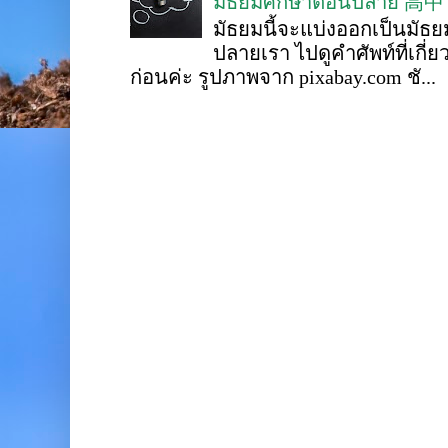
มัธยมศึกษาตอนปลาย 高中
มัธยมนี้จะแบ่งออกเป็นมั
ปลายเรา ไปดูคำศัพท์ที่เกี่
ก่อนค่ะ รูปภาพจาก pixabay.com ชั...