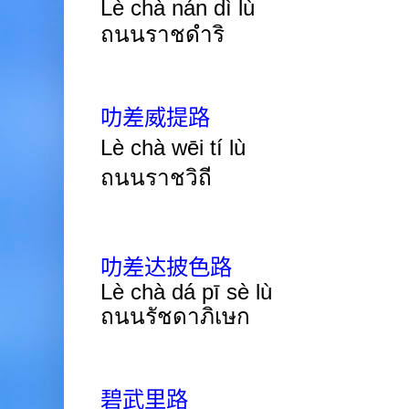
Lè
chà nán dì lù
ถนนราชดำริ
叻差威提路
Lè chà wēi tí lù
ถนนราชวิถี
叻差达披色路
Lè chà dá pī sè lù
ถนนรัชดาภิเษก
碧武里路