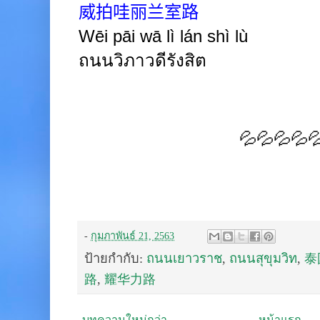
威拍哇丽兰室路
Wēi pāi wā lì lán shì lù
ถนนวิภาวดีรังสิต
💦💦💦💦
-
กุมภาพันธ์ 21, 2563
ป้ายกำกับ:
ถนนเยาวราช
,
ถนนสุขุมวิท
,
泰
路
,
耀华力路
บทความใหม่กว่า
หน้าแรก