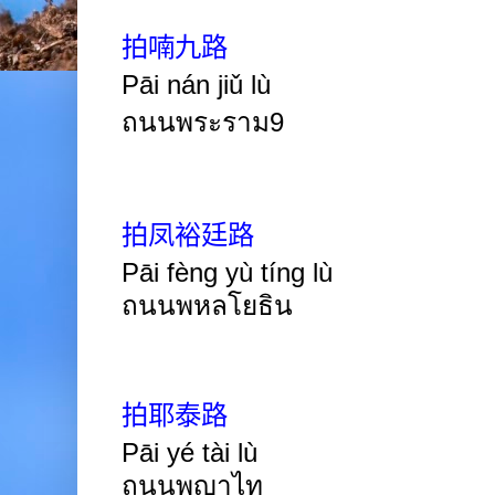
拍喃九路
Pāi nán jiǔ lù
ถนนพระราม
9
拍凤裕廷路
Pāi fèng yù tíng lù
ถนนพหลโยธิน
拍耶泰路
Pāi yé tài lù
ถนนพญาไท