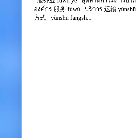
服务业 fúwù yè อุตสาหกรรมการบริการ
องค์กร 服务 fúwù บริการ 运输 yùnshū 
方式 yùnshū fāngsh...