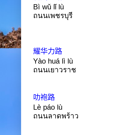
Bì wǔ lǐ lù
ถนนเพชรบุรี
耀华力路
Yào huá lì lù
ถนนเยาวราช
叻袍路
Lè páo lù
ถนนลาดพร้าว