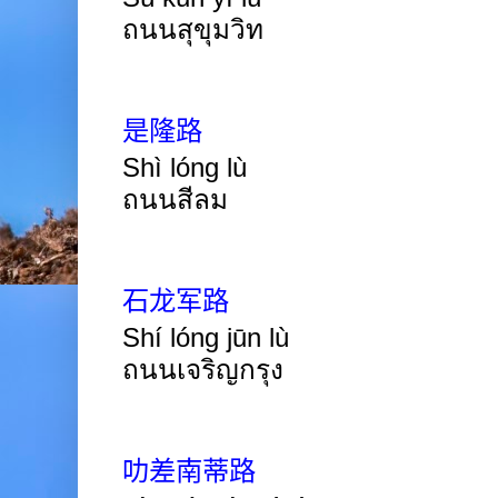
ถนนสุขุมวิท
是隆路
Shì lóng lù
ถนนสีลม
石龙军路
Shí
lóng jūn lù
ถนนเจริญกรุง
叻差南蒂路